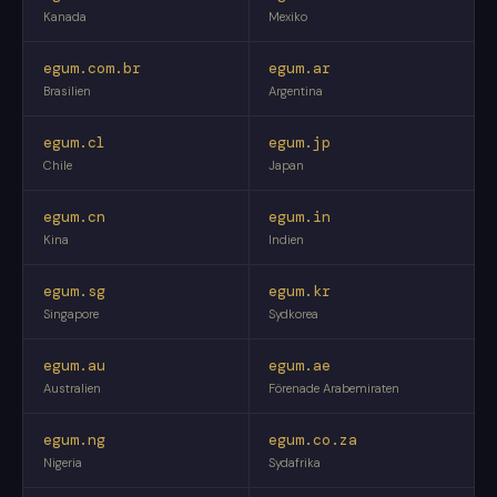
Kanada
Mexiko
egum.com.br
egum.ar
Brasilien
Argentina
egum.cl
egum.jp
Chile
Japan
egum.cn
egum.in
Kina
Indien
egum.sg
egum.kr
Singapore
Sydkorea
egum.au
egum.ae
Australien
Förenade Arabemiraten
egum.ng
egum.co.za
Nigeria
Sydafrika