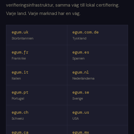
verifieringsinfrastruktur, samma väg till lokal certifiering.
Varje land. Varje marknad har en väg.
egum.uk
egum.com.de
Storbritannien
Tyskland
egum.fr
egum.es
Frankrike
Spanien
egum.it
egum.nl
Italien
Nederländerna
egum.pt
egum.se
Portugal
Sverige
egum.ch
egum.us
Schweiz
USA
egum.ca
egum.mx