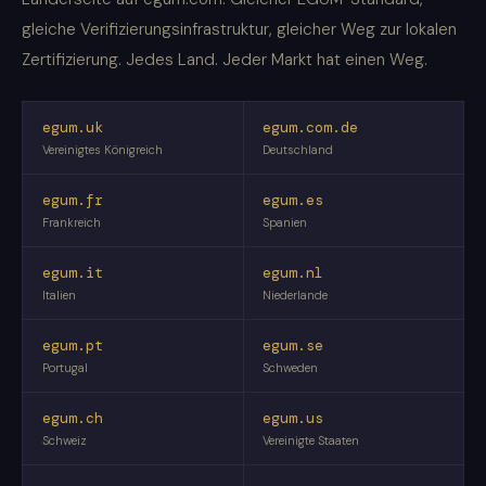
gleiche Verifizierungsinfrastruktur, gleicher Weg zur lokalen
Zertifizierung. Jedes Land. Jeder Markt hat einen Weg.
egum.uk
egum.com.de
Vereinigtes Königreich
Deutschland
egum.fr
egum.es
Frankreich
Spanien
egum.it
egum.nl
Italien
Niederlande
egum.pt
egum.se
Portugal
Schweden
egum.ch
egum.us
Schweiz
Vereinigte Staaten