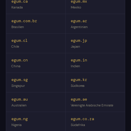
egum.ca
egum.mx
Kanada
Mexiko
egum.com.br
egum.ar
Brasilien
Argentinien
egum.cl
egum.jp
Chile
Japan
egum.cn
egum.in
China
Indien
egum.sg
egum.kr
Singapur
Südkorea
egum.au
egum.ae
Australien
Vereinigte Arabische Emirate
egum.ng
egum.co.za
Nigeria
Südafrika