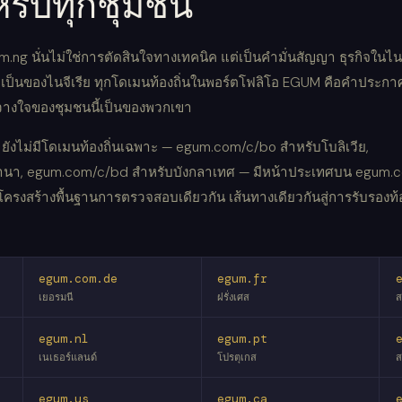
รับทุกชุมชน
.ng นั่นไม่ใช่การตัดสินใจทางเทคนิค แต่เป็นคำมั่นสัญญา ธุรกิจในไนจ
เป็นของไนจีเรีย ทุกโดเมนท้องถิ่นในพอร์ตโฟลิโอ EGUM คือคำประกา
วางใจของชุมชนนี้เป็นของพวกเขา
ยังไม่มีโดเมนท้องถิ่นเฉพาะ — egum.com/c/bo สำหรับโบลิเวีย,
านา, egum.com/c/bd สำหรับบังกลาเทศ — มีหน้าประเทศบน egum.
รงสร้างพื้นฐานการตรวจสอบเดียวกัน เส้นทางเดียวกันสู่การรับรองท้อง
egum.com.de
egum.fr
เยอรมนี
ฝรั่งเศส
ส
egum.nl
egum.pt
เนเธอร์แลนด์
โปรตุเกส
ส
egum.us
egum.ca