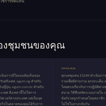
ม่ใช่การทดแทน
็นของชุมชนของคุณ
บทของคุณ
เนินการมีโดเมนท้องถิ่นของ
ทุกบทชุมชน EGUM ดำเนินการโ
ับฝรั่งเศส, egum.ng สำหรับ
ร่วมเพื่อมีส่วนร่วม ยกประเด็น
รับญี่ปุ่น, egum.com.br สำหรับ
โดยตรงเกี่ยวกับการปฏิบัติทางธ
ทศ สิ่งเหล่านี้ไม่ใช่การ
สนาม วิธีที่บทจัดระบบภายใน เ
ร์ฟเวอร์ต่างประเทศ แต่เป็นจุด
ข้อกังวลถูกกำหนดโดยสมาชิก
อธุรกิจในตลาดของคุณได้รับการ
ไม่ใช่ในทางกลับกัน