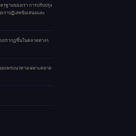
รฐานของเรา การปรับปรุง
ื่อเราปฏิเสธข้อเสนอและ
บบปรากฏขึ้นในตลาดต่างๆ
จเผยแพร่แนวทางเฉพาะตลาด