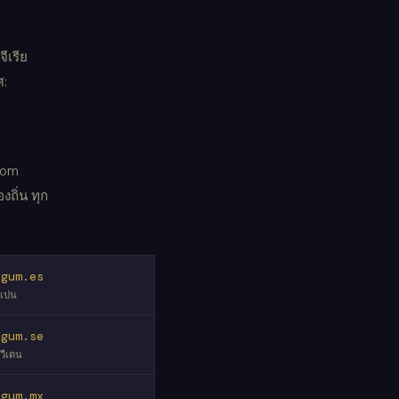
ีเรีย
ศ:
com
ถิ่น ทุก
egum.es
เปน
egum.se
วีเดน
egum.mx