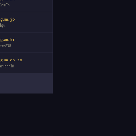
ม็กซิโก
egum.jp
่ปุ่น
egum.kr
กาหลีใต้
egum.co.za
อฟริกาใต้