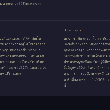
องพวกเขาจะได้รับการตรวจ
เสียงของคุณ
้องถิ่นเสนอเกณฑ์ที่สำคัญใน
บทชุมชนมีส่วนร่วมในการพัฒ
บริการที่สำคัญในโตเกียวอาจ
เกณฑ์ที่ส่งผลกระทบต่อภาคส่วนห
อบทชุมชนก่อตัวขึ้น พวกเขามี
ภูมิศาสตร์อยู่ระหว่างการทบท
ลาดของตนต้องการ — เสนอ ถก
กับบทที่เกี่ยวข้องเป็นเรื่องปกติ
ามหมายของการรับรองในบริบท
นำ: มาตรฐานพัฒนาโดยผู้ที่มีคว
อเสนอเมื่อได้รับ และเมื่อนำ
สิ่งที่ถูกขอให้ทำ โครงสร้างการ
ุมชนที่เสนอมา
ทางการ — รวมถึงบทบาทตัวแท
หารือที่เผยแพร่ — กำลังได้รับ
ขึ้น