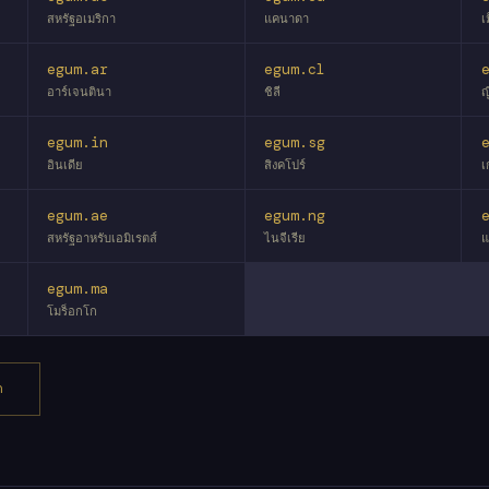
สหรัฐอเมริกา
แคนาดา
เ
egum.ar
egum.cl
อาร์เจนตินา
ชิลี
ญี
egum.in
egum.sg
อินเดีย
สิงคโปร์
เ
egum.ae
egum.ng
สหรัฐอาหรับเอมิเรตส์
ไนจีเรีย
แ
egum.ma
โมร็อกโก
ด