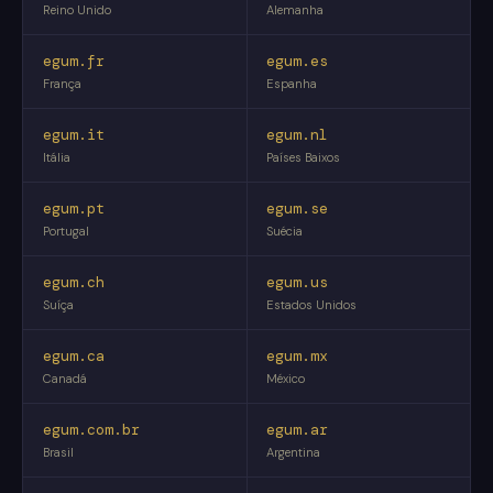
Reino Unido
Alemanha
egum.fr
egum.es
França
Espanha
egum.it
egum.nl
Itália
Países Baixos
egum.pt
egum.se
Portugal
Suécia
egum.ch
egum.us
Suíça
Estados Unidos
egum.ca
egum.mx
Canadá
México
egum.com.br
egum.ar
Brasil
Argentina