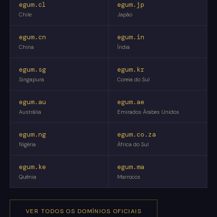
egum.cl
egum.jp
Chile
Japão
egum.cn
egum.in
China
Índia
egum.sg
egum.kr
Singapura
Coreia do Sul
egum.au
egum.ae
Austrália
Emirados Árabes Unidos
egum.ng
egum.co.za
Nigéria
África do Sul
egum.ke
egum.ma
Quênia
Marrocos
VER TODOS OS DOMÍNIOS OFICIAIS