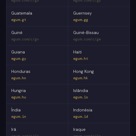
egum.com/c/gd
egum.com/c/gp
Guatemala
Guernsey
egum.gt
egum.gg
Guiné
Guiné-Bissau
egum.com/c/gn
egum.com/c/gw
Guiana
Haiti
egum.gy
egum.ht
Honduras
Hong Kong
egum.hn
egum.hk
Hungria
Islândia
egum.hu
egum.is
Índia
Indonésia
egum.in
egum.id
Irã
Iraque
egum.com/c/ir
egum.com/c/iq