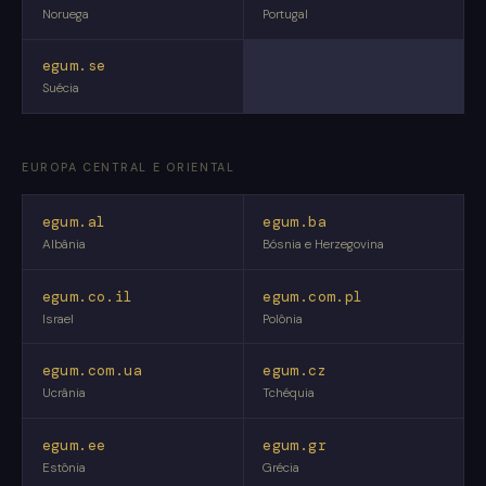
Noruega
Portugal
egum.se
Suécia
EUROPA CENTRAL E ORIENTAL
egum.al
egum.ba
Albânia
Bósnia e Herzegovina
egum.co.il
egum.com.pl
Israel
Polônia
egum.com.ua
egum.cz
Ucrânia
Tchéquia
egum.ee
egum.gr
Estônia
Grécia