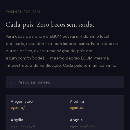
PÁGINAS POR PAÍS
Cada país. Zero becos sem saída.
Para cada país onde a EGUM possui um domínio local
dedicado, esse domínio está listado acima. Para todos os
outros países, existe uma página de país em
egum.com/c/{code} — mesmo padrão EGUM, mesma
infraestrutura de verificação. Cada país tem um caminho.
⌕
Afeganistão
Albânia
egum.af
egum.al
Argélia
Angola
egum.com/c/dz
egum.com/c/ao