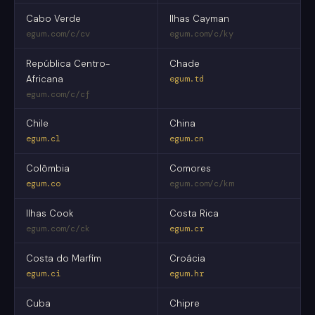
Cabo Verde
Ilhas Cayman
egum.com/c/cv
egum.com/c/ky
República Centro-
Chade
Africana
egum.td
egum.com/c/cf
Chile
China
egum.cl
egum.cn
Colômbia
Comores
egum.co
egum.com/c/km
Ilhas Cook
Costa Rica
egum.com/c/ck
egum.cr
Costa do Marfim
Croácia
egum.ci
egum.hr
Cuba
Chipre