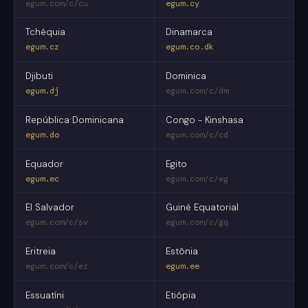
egum.com/c/cu
egum.cy
Tchéquia
Dinamarca
egum.cz
egum.co.dk
Djibuti
Dominica
egum.dj
egum.com/c/dm
República Dominicana
Congo - Kinshasa
egum.do
egum.com/c/cd
Equador
Egito
egum.ec
egum.com/c/eg
El Salvador
Guiné Equatorial
egum.com/c/sv
egum.com/c/gq
Eritreia
Estônia
egum.com/c/er
egum.ee
Essuatíni
Etiópia