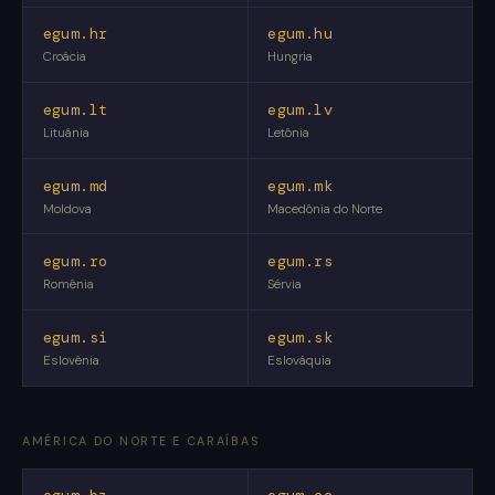
egum.hr
egum.hu
Croácia
Hungria
egum.lt
egum.lv
Lituânia
Letônia
egum.md
egum.mk
Moldova
Macedônia do Norte
egum.ro
egum.rs
Romênia
Sérvia
egum.si
egum.sk
Eslovênia
Eslováquia
AMÉRICA DO NORTE E CARAÍBAS