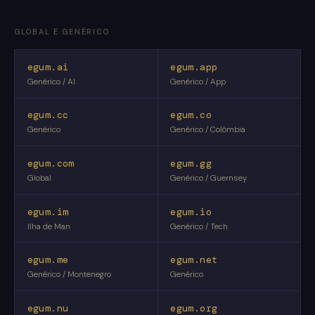
GLOBAL E GENÉRICO
egum.ai
egum.app
Genérico / AI
Genérico / App
egum.cc
egum.co
Genérico
Genérico / Colômbia
egum.com
egum.gg
Global
Genérico / Guernsey
egum.im
egum.io
Ilha de Man
Genérico / Tech
egum.me
egum.net
Genérico / Montenegro
Genérico
egum.nu
egum.org