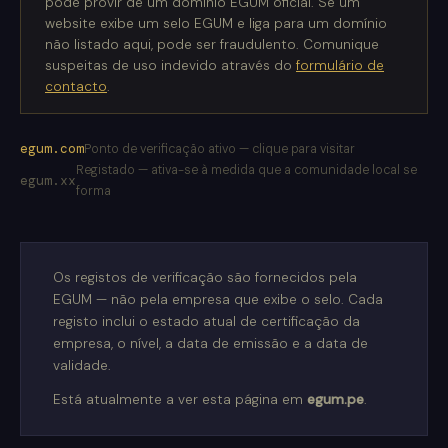
pode provir de um domínio EGUM oficial. Se um
website exibe um selo EGUM e liga para um domínio
não listado aqui, pode ser fraudulento. Comunique
suspeitas de uso indevido através do
formulário de
contacto
.
egum.com
Ponto de verificação ativo — clique para visitar
Registado — ativa-se à medida que a comunidade local se
egum.xx
forma
Os registos de verificação são fornecidos pela
EGUM — não pela empresa que exibe o selo. Cada
registo inclui o estado atual de certificação da
empresa, o nível, a data de emissão e a data de
validade.
Está atualmente a ver esta página em
egum.pe
.