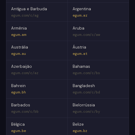
Antígua e Barbuda
Argentina
egum.com/c/ag
egum.ar
Armênia
Aruba
egum.am
egum.com/c/aw
Austrália
Áustria
egum.au
egum.at
Azerbaijão
Bahamas
egum.com/c/az
egum.com/c/bs
Bahrein
Bangladesh
egum.bh
egum.com/c/bd
Barbados
Bielorrússia
egum.com/c/bb
egum.com/c/by
Bélgica
Belize
egum.be
egum.bz