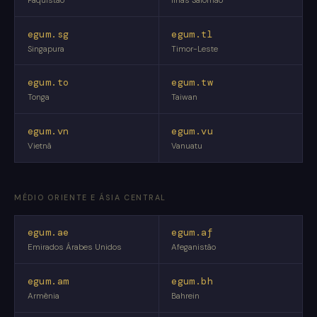
Paquistão
Ilhas Salomão
egum.sg
egum.tl
Singapura
Timor-Leste
egum.to
egum.tw
Tonga
Taiwan
egum.vn
egum.vu
Vietnã
Vanuatu
MÉDIO ORIENTE E ÁSIA CENTRAL
egum.ae
egum.af
Emirados Árabes Unidos
Afeganistão
egum.am
egum.bh
Armênia
Bahrein