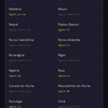
Namíbia
Nauru
egum.co.na
egum.com/c/nr
Nepal
Países Baixos
egum.com/c/np
egum.nl
Nova Caledônia
Nova Zelândia
egum.com/c/nc
egum.nz
Nicarágua
Níger
egum.com/c/ni
egum.com/c/ne
Nigéria
Niue
egum.ng
egum.nu
Coreia do Norte
Macedônia do Norte
egum.com/c/kp
egum.mk
Noruega
Omã
egum.no
egum.com/c/om