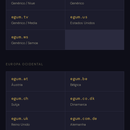
Genérico / Niue
Genérico
egum.tv
egum.us
Genérico / Media
Estados Unidos
egum.ws
Genérico / Samoa
EUROPA OCIDENTAL
egum.at
egum.be
Áustria
Bélgica
egum.ch
egum.co.dk
Suíça
Dinamarca
egum.uk
egum.com.de
Reino Unido
Alemanha