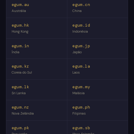
egum.au
egum.cn
Austrália
China
egum.hk
egum.id
Hong Kong
Indonésia
egum.in
egum.jp
Índia
Japão
egum.kr
egum.la
Coreia do Sul
Laos
egum.lk
egum.my
Sri Lanka
Malásia
egum.nz
egum.ph
Nova Zelândia
Filipinas
egum.pk
egum.sb