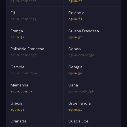
egum.com/c/sz
egum.et
Fiji
Finlândia
egum.com/c/fj
egum.fi
França
Guiana Francesa
egum.fr
egum.gf
Polinésia Francesa
Gabão
egum.com/c/pf
egum.com/c/ga
Gâmbia
Geórgia
egum.com/c/gm
egum.ge
Alemanha
Gana
egum.com.de
egum.com/c/gh
Grécia
Groenlândia
egum.gr
egum.gl
Granada
Guadalupe