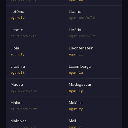
Letônia
Líbano
egum.lv
egum.com/c/lb
Lesoto
Libéria
egum.com/c/ls
egum.com/c/lr
Líbia
Liechtenstein
egum.ly
egum.li
Lituânia
Luxemburgo
egum.lt
egum.lu
Macau
Madagascar
egum.com/c/mo
egum.mg
Malaui
Malásia
egum.com/c/mw
egum.my
Maldivas
Mali
egum.com/c/mv
egum.ml