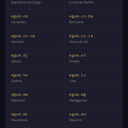
República do Congo
Costa do Marfim
egum.cm
egum.co.bw
Camarões
Botsuana
egum.co.na
egum.co.za
Namíbia
África do Sul
egum.dj
egum.et
Djibuti
Etiópia
egum.ke
egum.ly
Quênia
Líbia
egum.ma
egum.mg
Marrocos
Madagascar
egum.mr
egum.mu
Mauritânia
Maurício