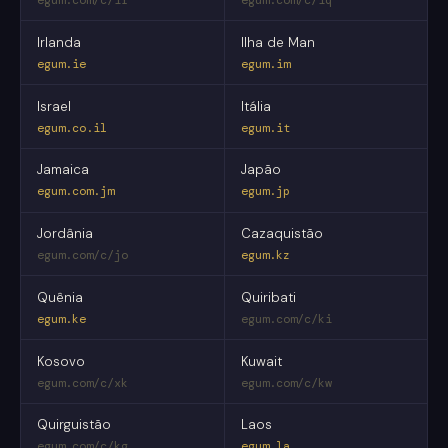
Irlanda
Ilha de Man
egum.ie
egum.im
Israel
Itália
egum.co.il
egum.it
Jamaica
Japão
egum.com.jm
egum.jp
Jordânia
Cazaquistão
egum.com/c/jo
egum.kz
Quênia
Quiribati
egum.ke
egum.com/c/ki
Kosovo
Kuwait
egum.com/c/xk
egum.com/c/kw
Quirguistão
Laos
egum.com/c/kg
egum.la