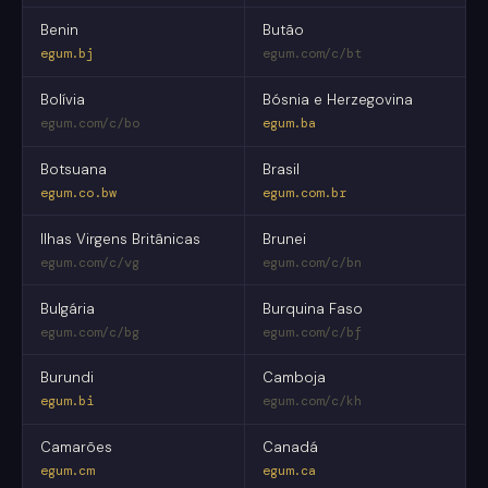
Benin
Butão
egum.bj
egum.com/c/bt
Bolívia
Bósnia e Herzegovina
egum.com/c/bo
egum.ba
Botsuana
Brasil
egum.co.bw
egum.com.br
Ilhas Virgens Britânicas
Brunei
egum.com/c/vg
egum.com/c/bn
Bulgária
Burquina Faso
egum.com/c/bg
egum.com/c/bf
Burundi
Camboja
egum.bi
egum.com/c/kh
Camarões
Canadá
egum.cm
egum.ca