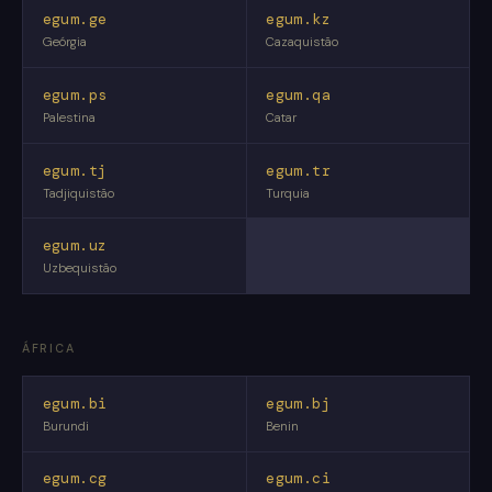
egum.ge
egum.kz
Geórgia
Cazaquistão
egum.ps
egum.qa
Palestina
Catar
egum.tj
egum.tr
Tadjiquistão
Turquia
egum.uz
Uzbequistão
ÁFRICA
egum.bi
egum.bj
Burundi
Benin
egum.cg
egum.ci