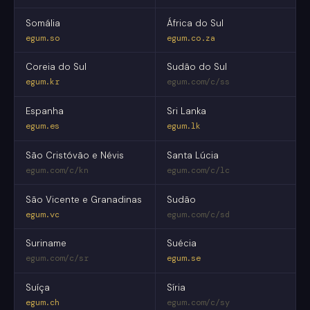
Somália
África do Sul
egum.so
egum.co.za
Coreia do Sul
Sudão do Sul
egum.kr
egum.com/c/ss
Espanha
Sri Lanka
egum.es
egum.lk
São Cristóvão e Névis
Santa Lúcia
egum.com/c/kn
egum.com/c/lc
São Vicente e Granadinas
Sudão
egum.vc
egum.com/c/sd
Suriname
Suécia
egum.com/c/sr
egum.se
Suíça
Síria
egum.ch
egum.com/c/sy