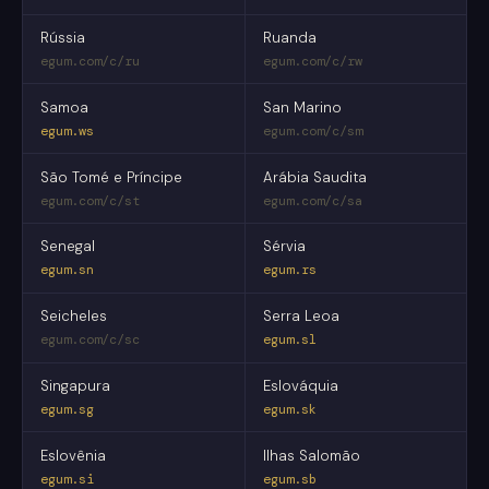
Rússia
Ruanda
egum.com/c/ru
egum.com/c/rw
Samoa
San Marino
egum.ws
egum.com/c/sm
São Tomé e Príncipe
Arábia Saudita
egum.com/c/st
egum.com/c/sa
Senegal
Sérvia
egum.sn
egum.rs
Seicheles
Serra Leoa
egum.com/c/sc
egum.sl
Singapura
Eslováquia
egum.sg
egum.sk
Eslovênia
Ilhas Salomão
egum.si
egum.sb