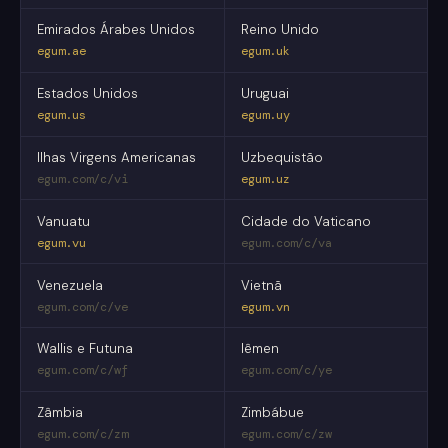
Emirados Árabes Unidos
Reino Unido
egum.ae
egum.uk
Estados Unidos
Uruguai
egum.us
egum.uy
Ilhas Virgens Americanas
Uzbequistão
egum.com/c/vi
egum.uz
Vanuatu
Cidade do Vaticano
egum.vu
egum.com/c/va
Venezuela
Vietnã
egum.com/c/ve
egum.vn
Wallis e Futuna
Iêmen
egum.com/c/wf
egum.com/c/ye
Zâmbia
Zimbábue
egum.com/c/zm
egum.com/c/zw