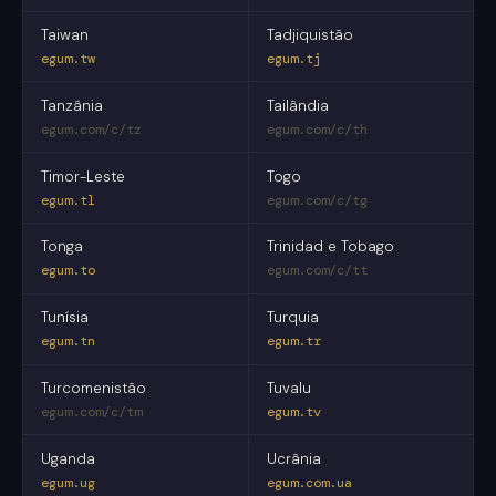
Taiwan
Tadjiquistão
egum.tw
egum.tj
Tanzânia
Tailândia
egum.com/c/tz
egum.com/c/th
Timor-Leste
Togo
egum.tl
egum.com/c/tg
Tonga
Trinidad e Tobago
egum.to
egum.com/c/tt
Tunísia
Turquia
egum.tn
egum.tr
Turcomenistão
Tuvalu
egum.com/c/tm
egum.tv
Uganda
Ucrânia
egum.ug
egum.com.ua