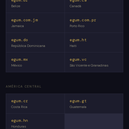
egum.bz
egum.ca
Belize
Canadá
egum.com.jm
egum.com.pr
Jamaica
Porto Rico
egum.do
egum.ht
República Dominicana
Haiti
egum.mx
egum.vc
México
São Vicente e Granadinas
AMÉRICA CENTRAL
egum.cr
egum.gt
Costa Rica
Guatemala
egum.hn
Honduras