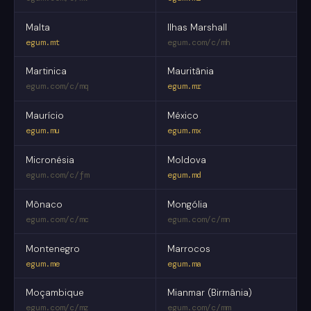
Malta
Ilhas Marshall
egum.mt
egum.com/c/mh
Martinica
Mauritânia
egum.com/c/mq
egum.mr
Maurício
México
egum.mu
egum.mx
Micronésia
Moldova
egum.com/c/fm
egum.md
Mônaco
Mongólia
egum.com/c/mc
egum.com/c/mn
Montenegro
Marrocos
egum.me
egum.ma
Moçambique
Mianmar (Birmânia)
egum.com/c/mz
egum.com/c/mm