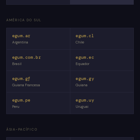
AMÉRICA DO SUL
egum.ar
egum.cl
Argentina
Chile
egum.com.br
egum.ec
Brasil
Equador
egum.gf
egum.gy
Guiana Francesa
Guiana
egum.pe
egum.uy
Peru
Uruguai
ÁSIA-PACÍFICO