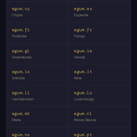
egum.cy
egum.es
Chipre
Espanha
egum.fi
egum.fr
Finlândia
França
egum.gl
egum.ie
Groenlândia
Irlanda
egum.is
egum.it
Islândia
Itália
egum.li
egum.lu
Liechtenstein
Luxemburgo
egum.mt
egum.nl
Malta
Países Baixos
egum.no
egum.pt