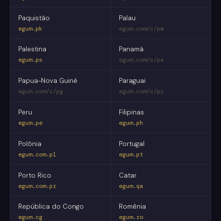
Paquistão
Palau
egum.pk
egum.com/c/pw
Palestina
Panamá
egum.ps
egum.com/c/pa
Papua-Nova Guiné
Paraguai
egum.com/c/pg
egum.com/c/py
Peru
Filipinas
egum.pe
egum.ph
Polônia
Portugal
egum.com.pl
egum.pt
Porto Rico
Catar
egum.com.pr
egum.qa
República do Congo
Romênia
egum.cg
egum.ro