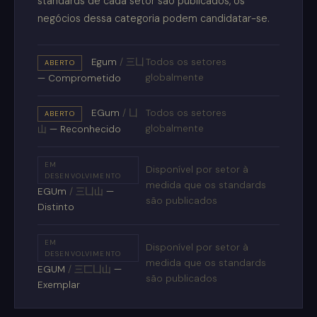
standards de cada setor são publicados, os
negócios dessa categoria podem candidatar-se.
Egum
/
三凵
Todos os setores
ABERTO
globalmente
— Comprometido
EGum
/
凵
Todos os setores
ABERTO
globalmente
山
— Reconhecido
EM
Disponível por setor à
DESENVOLVIMENTO
medida que os standards
EGUm
/
三凵山
—
são publicados
Distinto
EM
Disponível por setor à
DESENVOLVIMENTO
medida que os standards
EGUM
/
三匸凵山
—
são publicados
Exemplar