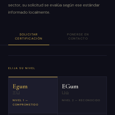
sector, su solicitud se evalúa según ese estándar
informado localmente.
SOLICITAR
PONERSE EN
CERTIFICACIÓN
CONTACTO
ELIJA SU NIVEL
Egum
EGum
三凵
凵山
NIVEL 1 —
NIVEL 2 — RECONOCIDO
COMPROMETIDO