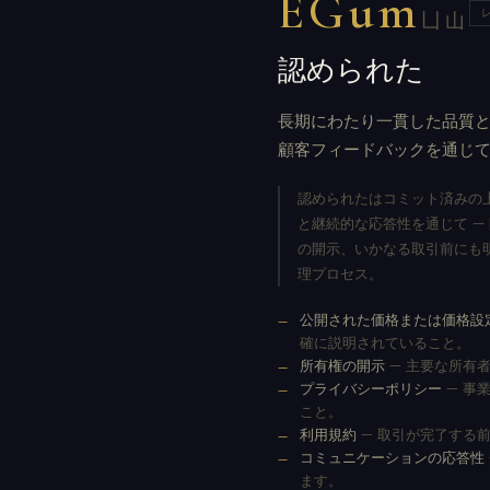
EGum
凵山
認められた
長期にわたり一貫した品質と
顧客フィードバックを通じ
認められたはコミット済みの上
と継続的な応答性を通じて —
の開示、いかなる取引前にも
理プロセス。
公開された価格または価格設
確に説明されていること。
所有権の開示
— 主要な所有
プライバシーポリシー
— 事
こと。
利用規約
— 取引が完了する
コミュニケーションの応答性
ます。