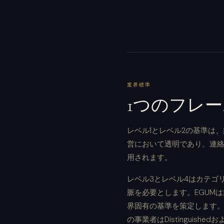
業界標準
1つのフレ
レベル1とレベル2の基準は
営において透明であり、連
用されます。
レベル3とレベル4はカテゴ
脈を必要とします。EGUM
界固有の基準を策定します
の事業者はDistinguishe