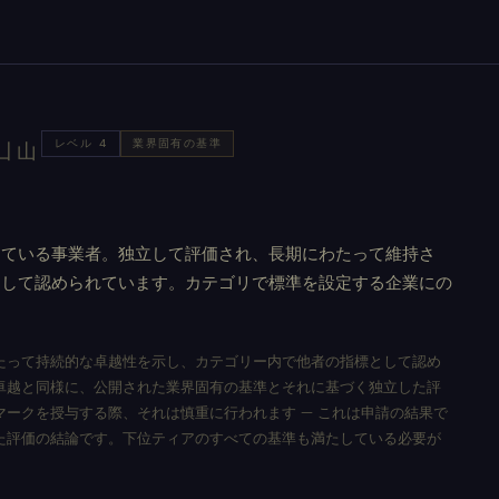
レベル 4
業界固有の基準
凵山
している事業者。独立して評価され、長期にわたって維持さ
として認められています。カテゴリで標準を設定する企業にの
たって持続的な卓越性を示し、カテゴリー内で他者の指標として認め
卓越と同様に、公開された業界固有の基準とそれに基づく独立した評
マークを授与する際、それは慎重に行われます — これは申請の結果で
た評価の結論です。下位ティアのすべての基準も満たしている必要が