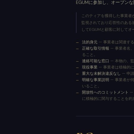
EGUMに参加し、オープン
このティアを獲得した事業者
監視されており応答性のある
してEGUMと顧客に対してオ
法的身元
— 事業者は関連す
正確な取引情報
— 事業者名
ること。
連絡可能な窓口
— 本物の、
現役事業
— 事業者は積極的
重大な未解決違反なし
— 申
明確な事業説明
— 事業者が
いること。
開放性へのコミットメント
—
に積極的に関与することを約