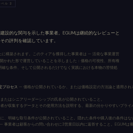
レベル 2
建設的な関与を示した事業者。EGUMは継続的なレビューと
てその評判を確認しています。
に構築されます。このティアを獲得した事業者は — 活発な事業運営
 開かれた形で運営していることを示しました：価格の可視性、所有権
明確な条件、そして公開されるだけでなく実践における本物の苦情処
定プロセス
— 価格が公開されているか、または価格設定の方法論と適用され
者またはシニアリーダーシップの氏名が公開されていること。
業者が収集するデータとその使用方法を説明する、最新の分かりやすいプライ
前に、明確な取引条件が公開されていること。隠れた条件や購入後の条件はな
— 事業者は顧客からの問い合わせに3営業日以内に返答すること。EGUMは