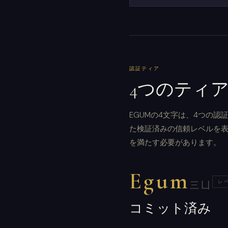
認証ティア
4つのティア
EGUMの4文字は、4つの
た検証済みの信頼レベルを
を満たす必要があります。
Egum
レベ
三凵
コミット済み