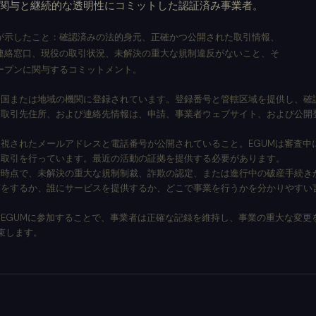
な関与と継続的な透明性にコミットした認証済み事業者。
が示したこと：確認済みの法的身元、正確かつ公開された取引情報、
連絡窓口、現役の取引状況、未解決の重大な規制違反がないこと、そ
ープンに関与するコミットメント。
る国または地域の機関に登録されています。登録番号と管轄区域を提供し、確
、取引先住所、および連絡先情報は、申請、事業者ウェブサイト、および公開
監視されたメールアドレスと電話番号が公開されていること。EGUMは審査中
に取引を行っています。最近の活動の証拠を提供する必要があります。
請時点で、未解決の重大な規制制裁、詐欺の認定、または進行中の破産手続き
何をするか、誰にサービスを提供するか、どこで事業を行うかを分かりやすい
 EGUMに参加することで、事業者は正確な記録を維持し、事業の重大な変更
束します。