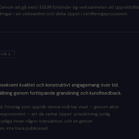
enom att gå med i EGUM förbinder sig verksamheten att upprätthålla
ingar i sin verksamhet och delta öppet i certifieringsprocessen.
IVÅ 2
onsekvent kvalitet och konstruktivt engagemang över tid.
ällning genom fortlöpande granskning och kundfeedback.
d. Företag som uppnår denna nivå har visat — genom aktiv
sponsivitet — att de verkar öppet: prissättning synlig,
 tydliga innan någon transaktion, och en genuin
n, inte bara publicerad.