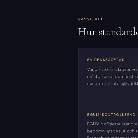
RAMVERKET
Hur standard
EVIDENSBASERAD
Varje kriterium kräver ve
måste kunna demonstrer
accepterar inte självdekl
EGUM-KONTROLLERAD
EGUM definierar standard
bedömningsbeslut och til