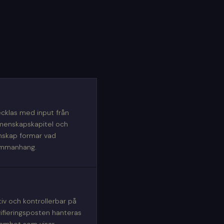
vecklas med input från
menskapskapitel och
unskap formar vad
sammanhang.
tiv och kontrollerbar på
ifieringsposten hanteras