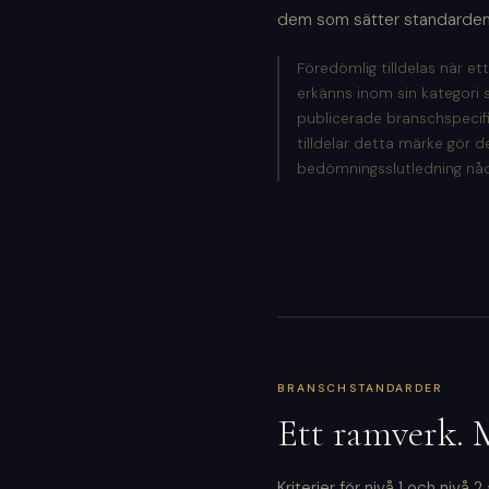
dem som sätter standarden i
Föredömlig tilldelas när et
erkänns inom sin kategori 
publicerade branschspeci
tilldelar detta märke gör 
bedömningsslutledning nådd 
BRANSCHSTANDARDER
Ett ramverk. 
Kriterier för nivå 1 och nivå 