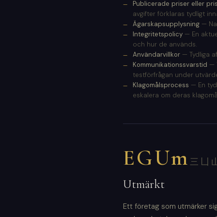
Publicerade priser eller pr
avgifter förklaras tydligt i
Ägarskapsupplysning
— Nam
Integritetspolicy
— En aktuel
och hur de används.
Användarvillkor
— Tydliga af
Kommunikationssvarstid
— 
testförfrågan under utvärd
Klagomålsprocess
— En tydl
eskalera om deras klagomål
EGUm
三凵
Utmärkt
Ett företag som utmärker s