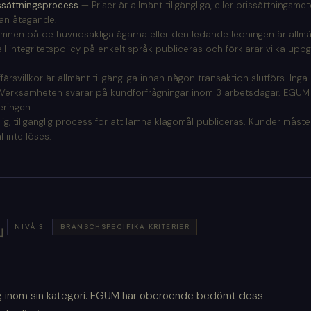
issättningsprocess
— Priser är allmänt tillgängliga, eller prissättningsme
nnan åtagande.
nen på de huvudsakliga ägarna eller den ledande ledningen är allmän
l integritetspolicy på enkelt språk publiceras och förklarar vilka upp
färsvillkor är allmänt tillgängliga innan någon transaktion slutförs. Inga 
Verksamheten svarar på kundförfrågningar inom 3 arbetsdagar. EGUM
eringen.
ig, tillgänglig process för att lämna klagomål publiceras. Kunder måste
 inte löses.
NIVÅ 3
BRANSCHSPECIFIKA KRITERIER
山
ig inom sin kategori. EGUM har oberoende bedömt dess