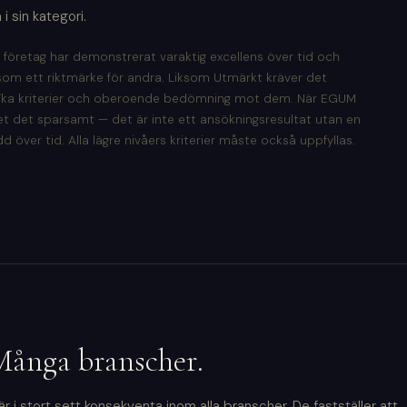
 sin kategori.
t företag har demonstrerat varaktig excellens över tid och
som ett riktmärke för andra. Liksom Utmärkt kräver det
fika kriterier och oberoende bedömning mot dem. När EGUM
det det sparsamt — det är inte ett ansökningsresultat utan en
över tid. Alla lägre nivåers kriterier måste också uppfyllas.
Många branscher.
2 är i stort sett konsekventa inom alla branscher. De fastställer att