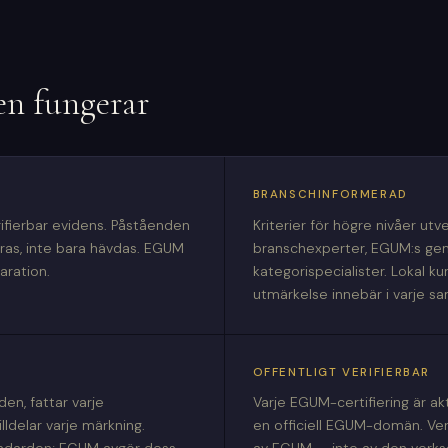
en fungerar
BRANSCHINFORMERAD
rifierbar evidens. Påståenden
Kriterier för högre nivåer ut
as, inte bara hävdas. EGUM
branschexperter, EGUM:s ge
aration.
kategorispecialister. Lokal k
utmärkelse innebär i varje 
OFFENTLIGT VERIFIERBAR
en, fattar varje
Varje EGUM-certifiering är ak
ldelar varje märkning.
en officiell EGUM-domän. Ver