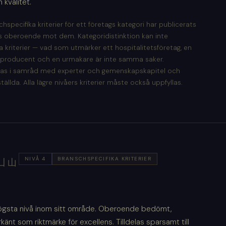
kvalitet.
hspecifika kriterier för ett företags kategori har publicerats
 oberoende mot dem. Kategoridistinktion kan inte
a kriterier — vad som utmärker ett hospitalitetsföretag, en
sproducent och en urmakare är inte samma saker.
las i samråd med experter och gemenskapskapitel och
tällda. Alla lägre nivåers kriterier måste också uppfyllas.
NIVÅ 4
BRANSCHSPECIFIKA KRITERIER
凵山
högsta nivå inom sitt område. Oberoende bedömt,
känt som riktmärke för excellens. Tilldelas sparsamt till