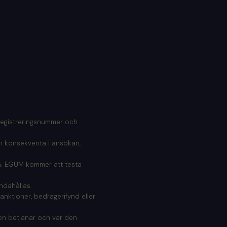
 Registreringsnummer och
h konsekventa i ansökan,
ga. EGUM kommer att testa
ndahållas.
anktioner, bedrägerifynd eller
en betjänar och var den