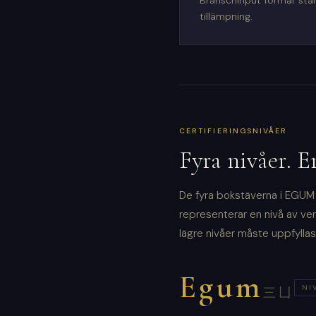
Branschinput formar st
tillämpning.
CERTIFIERINGSNIVÅER
Fyra nivåer. E
De fyra bokstäverna i EGUM m
representerar en nivå av ver
lägre nivåer måste uppfyllas 
Egum
NI
三凵