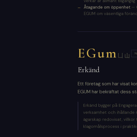
verkar är allmänt tillgänglig.
Åtagande om öppenhet
— G
EGUM om väsentliga förändr
EGum
N
凵山
Erkänd
Ett företag som har visat k
EGUM har bekräftat dess st
Erkänd bygger på Engagera
verksamhet och ihållande re
ägarskap redovisat, villkor
klagomålsprocess i praktike