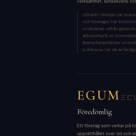
verksamhet, konsekvens och 
Utmärkt tilldelas när bransc
och företaget har bedömts
utvärderas utifrån generisk
advokatbyrå, en livsmedel
Branschstandarder utveck
publiceras när de är färdigs
EGUM
三匸
Föredömlig
Ett företag som verkar på 
upprätthållet över tid och er