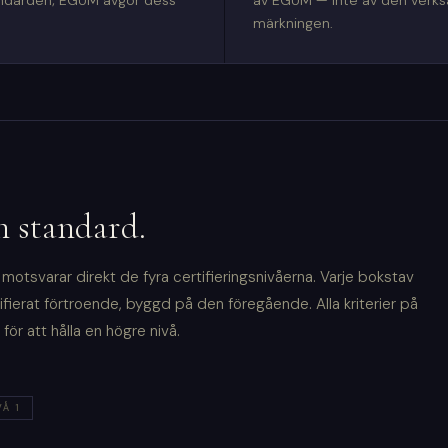
andarden; EGUM avgör dess
av EGUM — inte av den verks
märkningen.
n standard.
otsvarar direkt de fyra certifieringsnivåerna. Varje bokstav
ifierat förtroende, byggd på den föregående. Alla kriterier på
för att hålla en högre nivå.
VÅ 1