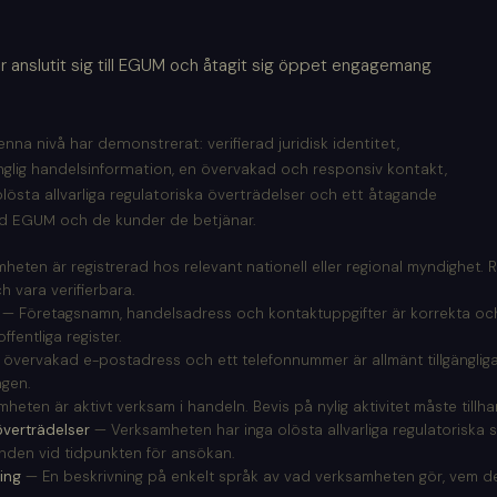
ar anslutit sig till EGUM och åtagit sig öppet engagemang
na nivå har demonstrerat: verifierad juridisk identitet,
gänglig handelsinformation, en övervakad och responsiv kontakt,
olösta allvarliga regulatoriska överträdelser och ett åtagande
d EGUM och de kunder de betjänar.
eten är registrerad hos relevant nationell eller regional myndighet.
h vara verifierbara.
— Företagsnamn, handelsadress och kontaktuppgifter är korrekta oc
fentliga register.
 övervakad e-postadress och ett telefonnummer är allmänt tillgängli
ngen.
eten är aktivt verksam i handeln. Bevis på nylig aktivitet måste tillha
överträdelser
— Verksamheten har inga olösta allvarliga regulatoriska s
nden vid tidpunkten för ansökan.
ing
— En beskrivning på enkelt språk av vad verksamheten gör, vem d