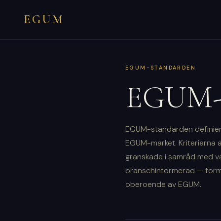
EGUM
EGUM-STANDARDEN
EGUM-s
EGUM-standarden definierar
EGUM-märket. Kriterierna ä
granskade i samråd med v
branschinformerad — form
oberoende av EGUM.