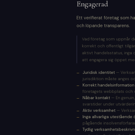
Engagerad
Ett verifierat företag som h
och löpande transparens.
Vad företag som uppnår den
korrekt och offentligt till
aktivt handelsstatus, inga 
att engagera sig öppet me
Juridisk identitet
— Verksamh
jurisdiktion måste anges oc
Korrekt handelsinformation
företagets webbplats och of
Nåbar kontakt
— En genuin,
svarstider under utvärderi
Aktiv verksamhet
— Verksamh
Inga allvarliga utestående 
pågående insolvensförfara
Tydlig verksamhetsbeskrivn