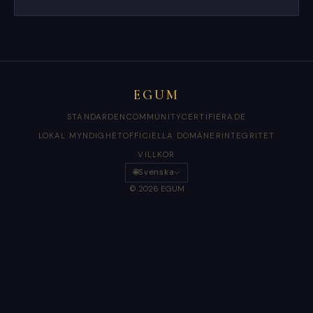
EGUM
STANDARDEN
COMMUNITY
CERTIFIERADE
LOKAL MYNDIGHET
OFFICIELLA DOMÄNER
INTEGRITET
VILLKOR
🌐
Svenska
© 2026 EGUM