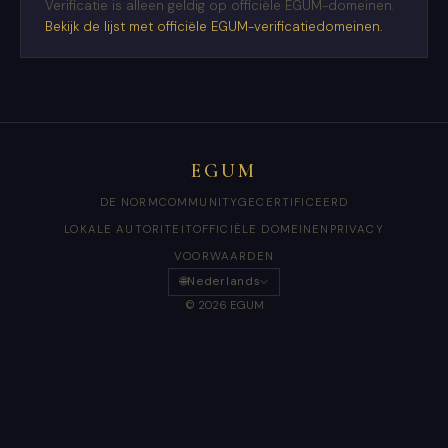
Verificatie is alleen geldig op officiële EGUM-domeinen.
Bekijk de lijst met officiële EGUM-verificatiedomeinen.
EGUM
DE NORM
COMMUNITY
GECERTIFICEERD
LOKALE AUTORITEIT
OFFICIËLE DOMEINEN
PRIVACY
VOORWAARDEN
🌐
Nederlands
© 2026 EGUM