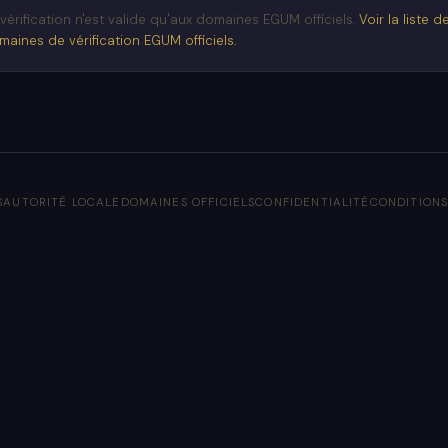
vérification n'est valide qu'aux domaines EGUM officiels.
Voir la liste d
maines de vérification EGUM officiels.
S
AUTORITÉ LOCALE
DOMAINES OFFICIELS
CONFIDENTIALITÉ
CONDITION