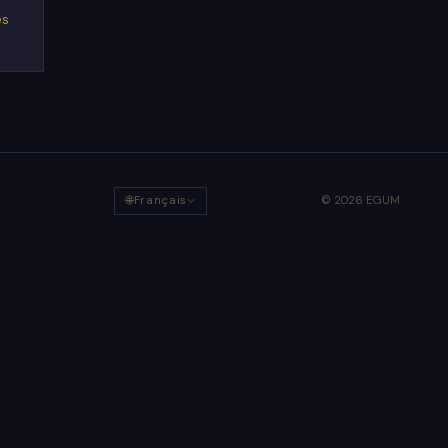
es
🌐
Français
© 2026 EGUM
S