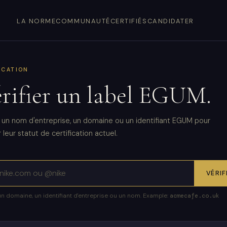
LA NORME
COMMUNAUTÉ
CERTIFIÉS
CANDIDATER
ICATION
rifier un label EGUM.
 un nom d'entreprise, un domaine ou un identifiant EGUM pour
r leur statut de certification actuel.
VÉRIF
un domaine, un identifiant d'entreprise ou un nom. Example:
acmecafe.co.uk