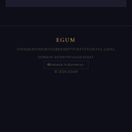
EGUM
STANDAR
KOMUNITAS
BERSERTIFIKAT
OTORITAS LOKAL
DOMAIN RESMI
PRIVASI
SYARAT
🌐
Bahasa Indonesia
© 2026 EGUM