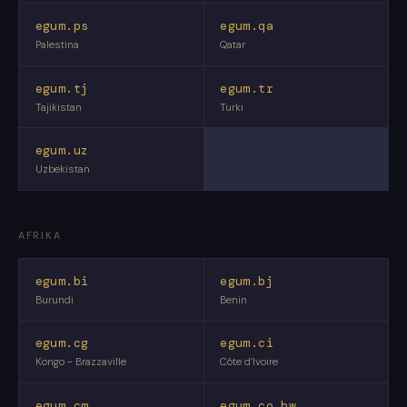
egum.ps
egum.qa
Palestina
Qatar
egum.tj
egum.tr
Tajikistan
Turki
egum.uz
Uzbekistan
AFRIKA
egum.bi
egum.bj
Burundi
Benin
egum.cg
egum.ci
Kongo - Brazzaville
Côte d’Ivoire
egum.cm
egum.co.bw