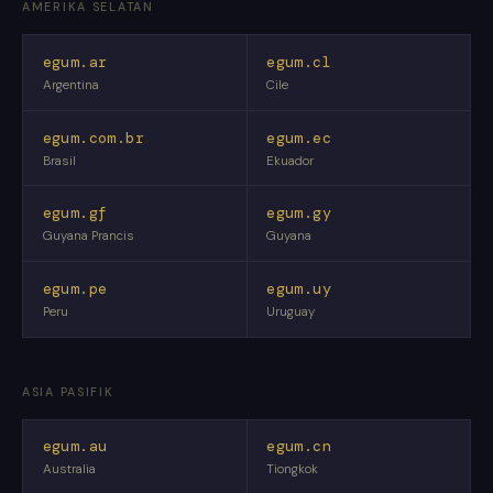
AMERIKA SELATAN
egum.ar
egum.cl
Argentina
Cile
egum.com.br
egum.ec
Brasil
Ekuador
egum.gf
egum.gy
Guyana Prancis
Guyana
egum.pe
egum.uy
Peru
Uruguay
ASIA PASIFIK
egum.au
egum.cn
Australia
Tiongkok