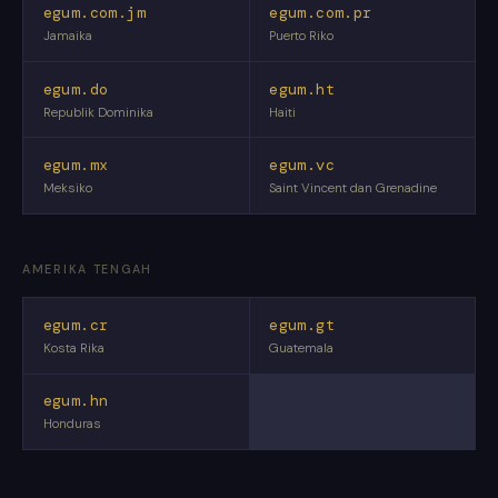
egum.com.jm
egum.com.pr
Jamaika
Puerto Riko
egum.do
egum.ht
Republik Dominika
Haiti
egum.mx
egum.vc
Meksiko
Saint Vincent dan Grenadine
AMERIKA TENGAH
egum.cr
egum.gt
Kosta Rika
Guatemala
egum.hn
Honduras