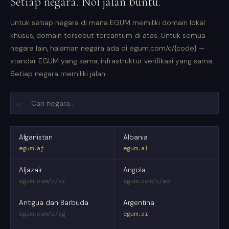
Setiap negara. Nol jalan buntu.
Untuk setiap negara di mana EGUM memiliki domain lokal
khusus, domain tersebut tercantum di atas. Untuk semua
negara lain, halaman negara ada di egum.com/c/{code} —
standar EGUM yang sama, infrastruktur verifikasi yang sama.
Setiap negara memiliki jalan.
⌕
Afganistan
Albania
egum.af
egum.al
Aljazair
Angola
egum.com/c/dz
egum.com/c/ao
Antigua dan Barbuda
Argentina
egum.com/c/ag
egum.ar