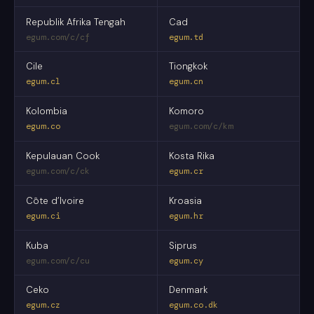
Republik Afrika Tengah
Cad
egum.com/c/cf
egum.td
Cile
Tiongkok
egum.cl
egum.cn
Kolombia
Komoro
egum.co
egum.com/c/km
Kepulauan Cook
Kosta Rika
egum.com/c/ck
egum.cr
Côte d’Ivoire
Kroasia
egum.ci
egum.hr
Kuba
Siprus
egum.com/c/cu
egum.cy
Ceko
Denmark
egum.cz
egum.co.dk