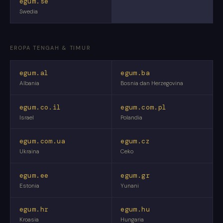
egum.se
Swedia
EROPA TENGAH & TIMUR
egum.al
egum.ba
Albania
Bosnia dan Herzegovina
egum.co.il
egum.com.pl
Israel
Polandia
egum.com.ua
egum.cz
Ukraina
Ceko
egum.ee
egum.gr
Estonia
Yunani
egum.hr
egum.hu
Kroasia
Hungaria