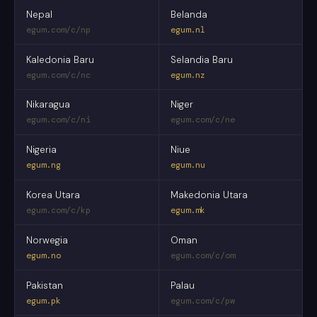
Nepal
Belanda
egum.com/c/np
egum.nl
Kaledonia Baru
Selandia Baru
egum.com/c/nc
egum.nz
Nikaragua
Niger
egum.com/c/ni
egum.com/c/ne
Nigeria
Niue
egum.ng
egum.nu
Korea Utara
Makedonia Utara
egum.com/c/kp
egum.mk
Norwegia
Oman
egum.no
egum.com/c/om
Pakistan
Palau
egum.pk
egum.com/c/pw