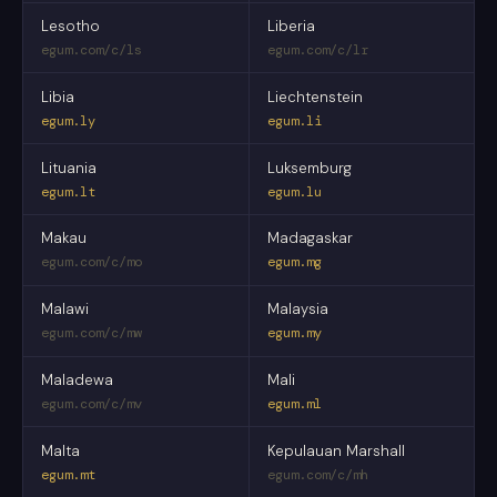
Lesotho
Liberia
egum.com/c/ls
egum.com/c/lr
Libia
Liechtenstein
egum.ly
egum.li
Lituania
Luksemburg
egum.lt
egum.lu
Makau
Madagaskar
egum.com/c/mo
egum.mg
Malawi
Malaysia
egum.com/c/mw
egum.my
Maladewa
Mali
egum.com/c/mv
egum.ml
Malta
Kepulauan Marshall
egum.mt
egum.com/c/mh