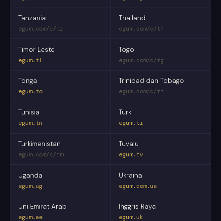
Tanzania
Thailand
egum.com/c/tz
egum.com/c/th
Timor Leste
Togo
egum.tl
egum.com/c/tg
Tonga
Trinidad dan Tobago
egum.to
egum.com/c/tt
Tunisia
Turki
egum.tn
egum.tr
Turkimenistan
Tuvalu
egum.com/c/tm
egum.tv
Uganda
Ukraina
egum.ug
egum.com.ua
Uni Emirat Arab
Inggris Raya
egum.ae
egum.uk