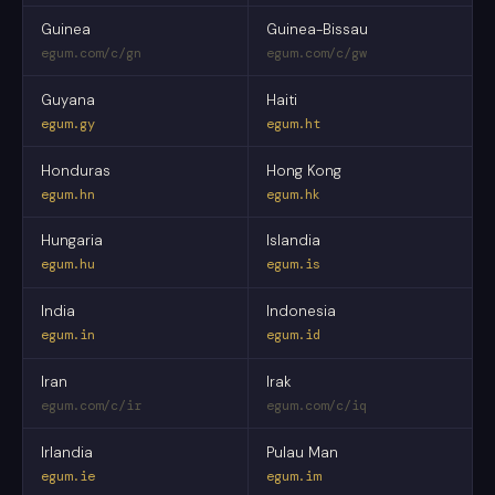
Guinea
Guinea-Bissau
egum.com/c/gn
egum.com/c/gw
Guyana
Haiti
egum.gy
egum.ht
Honduras
Hong Kong
egum.hn
egum.hk
Hungaria
Islandia
egum.hu
egum.is
India
Indonesia
egum.in
egum.id
Iran
Irak
egum.com/c/ir
egum.com/c/iq
Irlandia
Pulau Man
egum.ie
egum.im