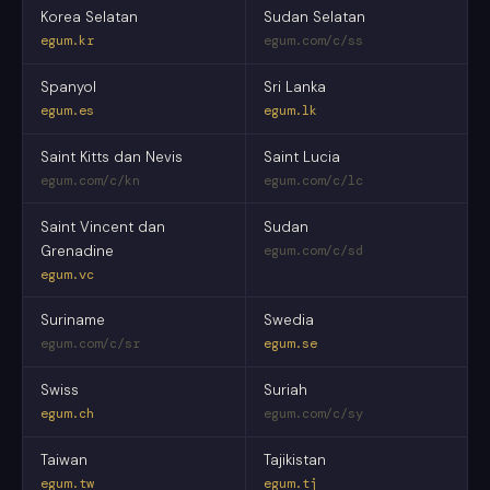
Korea Selatan
Sudan Selatan
egum.kr
egum.com/c/ss
Spanyol
Sri Lanka
egum.es
egum.lk
Saint Kitts dan Nevis
Saint Lucia
egum.com/c/kn
egum.com/c/lc
Saint Vincent dan
Sudan
Grenadine
egum.com/c/sd
egum.vc
Suriname
Swedia
egum.com/c/sr
egum.se
Swiss
Suriah
egum.ch
egum.com/c/sy
Taiwan
Tajikistan
egum.tw
egum.tj