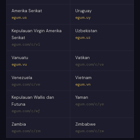
Amerika Serikat
Uruguay
egum.us
egum.uy
Kepulauan Virgin Amerika
Uzbekistan
Serikat
egum.uz
egum.com/c/vi
Vanuatu
Vatikan
egum.vu
egum.com/c/va
Venezuela
Vietnam
egum.com/c/ve
egum.vn
Kepulauan Wallis dan
Yaman
Futuna
egum.com/c/ye
egum.com/c/wf
Zambia
Zimbabwe
egum.com/c/zm
egum.com/c/zw