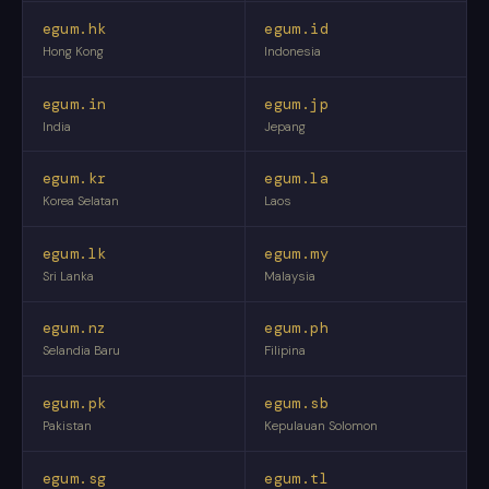
egum.hk
egum.id
Hong Kong
Indonesia
egum.in
egum.jp
India
Jepang
egum.kr
egum.la
Korea Selatan
Laos
egum.lk
egum.my
Sri Lanka
Malaysia
egum.nz
egum.ph
Selandia Baru
Filipina
egum.pk
egum.sb
Pakistan
Kepulauan Solomon
egum.sg
egum.tl