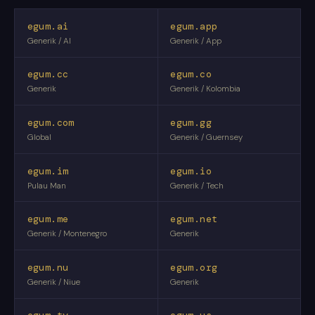
egum.ai
egum.app
Generik / AI
Generik / App
egum.cc
egum.co
Generik
Generik / Kolombia
egum.com
egum.gg
Global
Generik / Guernsey
egum.im
egum.io
Pulau Man
Generik / Tech
egum.me
egum.net
Generik / Montenegro
Generik
egum.nu
egum.org
Generik / Niue
Generik