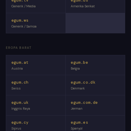
egum.tv
egum.us
Generik / Media
Amerika Serikat
egum.ws
Generik / Samoa
EROPA BARAT
egum.at
egum.be
Austria
Belgia
egum.ch
egum.co.dk
Swiss
Denmark
egum.uk
egum.com.de
Inggris Raya
Jerman
egum.cy
egum.es
Siprus
Spanyol