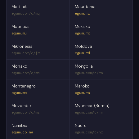
Martinik
Mauritania
egum.com/c/mq
egum.mr
Mauritius
Meksiko
egum.mu
egum.mx
Mikronesia
Moldova
egum.com/c/fm
egum.md
Monako
Mongolia
egum.com/c/mc
egum.com/c/mn
Montenegro
Maroko
egum.me
egum.ma
Mozambik
Myanmar (Burma)
egum.com/c/mz
egum.com/c/mm
Namibia
Nauru
egum.co.na
egum.com/c/nr