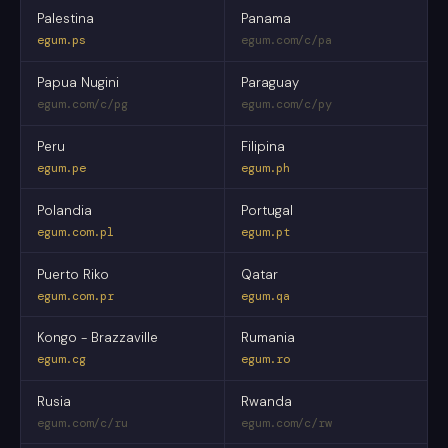
Palestina
Panama
egum.ps
egum.com/c/pa
Papua Nugini
Paraguay
egum.com/c/pg
egum.com/c/py
Peru
Filipina
egum.pe
egum.ph
Polandia
Portugal
egum.com.pl
egum.pt
Puerto Riko
Qatar
egum.com.pr
egum.qa
Kongo - Brazzaville
Rumania
egum.cg
egum.ro
Rusia
Rwanda
egum.com/c/ru
egum.com/c/rw