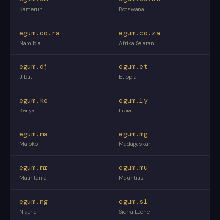
Kamerun
Botswana
egum.co.na
egum.co.za
Namibia
Afrika Selatan
egum.dj
egum.et
Jibuti
Etiopia
egum.ke
egum.ly
Kenya
Libia
egum.ma
egum.mg
Maroko
Madagaskar
egum.mr
egum.mu
Mauritania
Mauritius
egum.ng
egum.sl
Nigeria
Sierra Leone