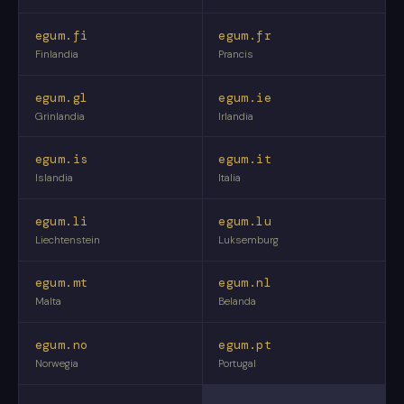
egum.fi
egum.fr
Finlandia
Prancis
egum.gl
egum.ie
Grinlandia
Irlandia
egum.is
egum.it
Islandia
Italia
egum.li
egum.lu
Liechtenstein
Luksemburg
egum.mt
egum.nl
Malta
Belanda
egum.no
egum.pt
Norwegia
Portugal