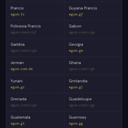
Prancis
Guyana Prancis
egum.fr
egum.gf
Polinesia Prancis
Gabon
egum.com/c/pf
egum.com/c/ga
Gambia
Georgia
egum.com/c/gm
egum.ge
Jerman
Ghana
egum.com.de
egum.com/c/gh
Yunani
Grinlandia
egum.gr
egum.gl
Grenada
Guadeloupe
egum.com/c/gd
egum.com/c/gp
Guatemala
Guernsey
egum.gt
egum.gg