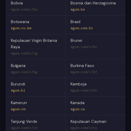
Bolivia
Bosnia dan Herzegovina
egum.com/c/bo
egum.ba
Botswana
Brasil
egum.co.bw
egum.com.br
Kepulauan Virgin Britania
Brunei
Raya
egum.com/c/bn
egum.com/c/vg
Bulgaria
Burkina Faso
egum.com/c/bg
egum.com/c/bf
Burundi
Kamboja
egum.bi
egum.com/c/kh
Kamerun
Kanada
egum.cm
egum.ca
Tanjung Verde
Kepulauan Cayman
egum.com/c/cv
egum.com/c/ky