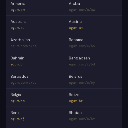
Armenia
Aruba
egum.am
egum.com/c/aw
Australia
Austria
egum.au
egum.at
Azerbaijan
Bahama
egum.com/c/az
egum.com/c/bs
Bahrain
Bangladesh
egum.bh
egum.com/c/bd
Barbados
Belarus
egum.com/c/bb
egum.com/c/by
Belgia
Belize
egum.be
egum.bz
Benin
Bhutan
egum.bj
egum.com/c/bt