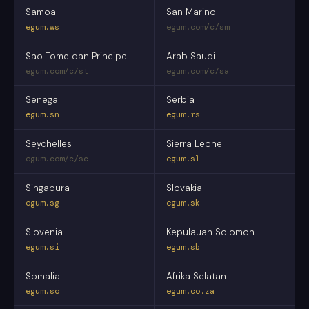
Samoa
San Marino
egum.ws
egum.com/c/sm
Sao Tome dan Principe
Arab Saudi
egum.com/c/st
egum.com/c/sa
Senegal
Serbia
egum.sn
egum.rs
Seychelles
Sierra Leone
egum.com/c/sc
egum.sl
Singapura
Slovakia
egum.sg
egum.sk
Slovenia
Kepulauan Solomon
egum.si
egum.sb
Somalia
Afrika Selatan
egum.so
egum.co.za