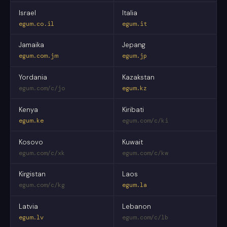
Israel
Italia
egum.co.il
egum.it
Jamaika
Jepang
egum.com.jm
egum.jp
Yordania
Kazakstan
egum.com/c/jo
egum.kz
Kenya
Kiribati
egum.ke
egum.com/c/ki
Kosovo
Kuwait
egum.com/c/xk
egum.com/c/kw
Kirgistan
Laos
egum.com/c/kg
egum.la
Latvia
Lebanon
egum.lv
egum.com/c/lb