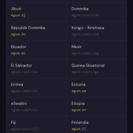
Jibuti
Dominika
egum.dj
egum.com/c/dm
Republik Dominika
Kongo - Kinshasa
egum.do
egum.com/c/cd
Ekuador
Mesir
egum.ec
egum.com/c/eg
El Salvador
Guinea Ekuatorial
egum.com/c/sv
egum.com/c/gq
Eritrea
Estonia
egum.com/c/er
egum.ee
eSwatini
Etiopia
egum.com/c/sz
egum.et
Fiji
Finlandia
egum.com/c/fj
egum.fi