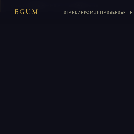
You are on
egum.pe
— EGUM’s official
Peru
endpoint.
EGUM
STANDAR
KOMUNITAS
BERSERTIF