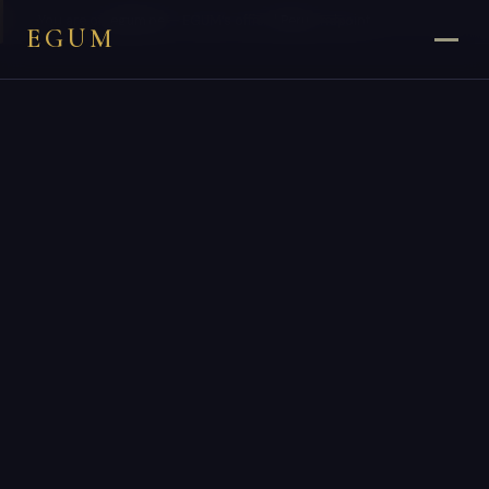
×
You are on
egum.pe
— EGUM’s official
Peru
endpoint.
EGUM