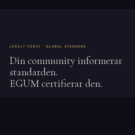
LOKALT FÖRST · GLOBAL STANDARD
Din community informerar
standarden.
EGUM certifierar den.
EGUM-standarder är byggda för att vara
branschinformerade och lokalt medvetna. I takt
med att communitykapitel bildas på varje
marknad bidrar lokala företag, konsumenter och