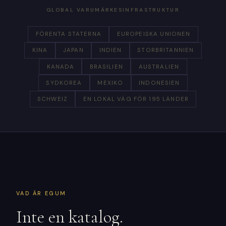
GLOBAL VARUMÄRKESINFRASTRUKTUR
FÖRENTA STATERNA
EUROPEISKA UNIONEN
KINA
JAPAN
INDIEN
STORBRITANNIEN
KANADA
BRASILIEN
AUSTRALIEN
SYDKOREA
MEXIKO
INDONESIEN
SCHWEIZ
EN LOKAL VÄG FÖR 195 LÄNDER
VAD ÄR EGUM
Inte en katalog.