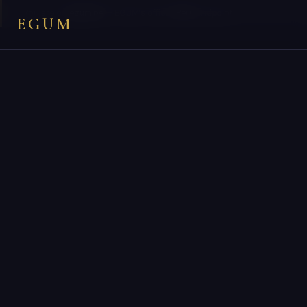
×
You are on
egum.pe
— EGUM’s official
Peru
endpoint.
EGUM