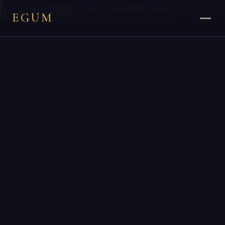
×
You are on
egum.pe
— EGUM’s official
Peru
endpoint.
EGUM