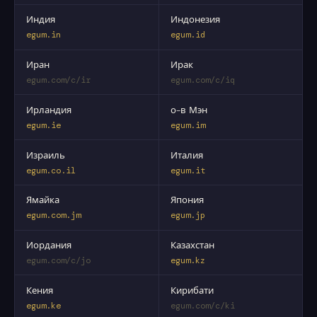
Индия
Индонезия
egum.in
egum.id
Иран
Ирак
egum.com/c/ir
egum.com/c/iq
Ирландия
о-в Мэн
egum.ie
egum.im
Израиль
Италия
egum.co.il
egum.it
Ямайка
Япония
egum.com.jm
egum.jp
Иордания
Казахстан
egum.com/c/jo
egum.kz
Кения
Кирибати
egum.ke
egum.com/c/ki