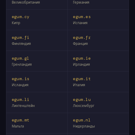
Великобритания
Германия
egum.cy
egum.es
Кипр
Испания
egum.fi
egum.fr
Финляндия
Франция
egum.gl
egum.ie
Гренландия
Ирландия
egum.is
egum.it
Исландия
Италия
egum.li
egum.lu
Лихтенштейн
Люксембург
egum.mt
egum.nl
Мальта
Нидерланды