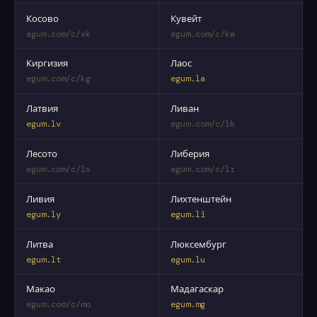
Косово
Кувейт
egum.com/c/xk
egum.com/c/kw
Киргизия
Лаос
egum.com/c/kg
egum.la
Латвия
Ливан
egum.lv
egum.com/c/lb
Лесото
Либерия
egum.com/c/ls
egum.com/c/lr
Ливия
Лихтенштейн
egum.ly
egum.li
Литва
Люксембург
egum.lt
egum.lu
Макао
Мадагаскар
egum.com/c/mo
egum.mg