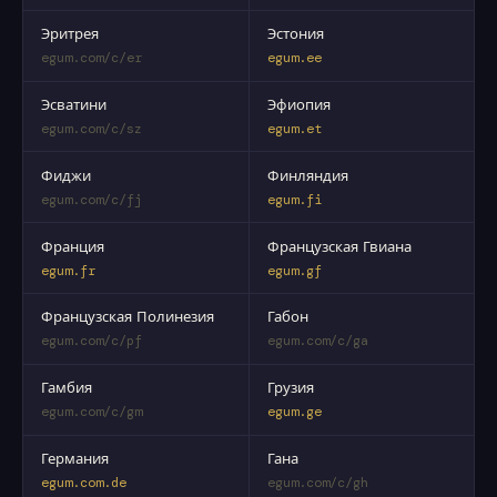
Эритрея
Эстония
egum.com/c/er
egum.ee
Эсватини
Эфиопия
egum.com/c/sz
egum.et
Фиджи
Финляндия
egum.com/c/fj
egum.fi
Франция
Французская Гвиана
egum.fr
egum.gf
Французская Полинезия
Габон
egum.com/c/pf
egum.com/c/ga
Гамбия
Грузия
egum.com/c/gm
egum.ge
Германия
Гана
egum.com.de
egum.com/c/gh