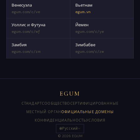
Венесуэла
Вьетнам
egum.com/c/ve
egum.vn
Уоллис и Футуна
Йемен
egum.com/c/wf
egum.com/c/ye
Замбия
Зимбабве
egum.com/c/zm
egum.com/c/zw
EGUM
СТАНДАРТ
СООБЩЕСТВО
СЕРТИФИЦИРОВАННЫЕ
МЕСТНЫЙ ОРГАН
ОФИЦИАЛЬНЫЕ ДОМЕНЫ
КОНФИДЕНЦИАЛЬНОСТЬ
УСЛОВИЯ
🌐
Русский
© 2026 EGUM