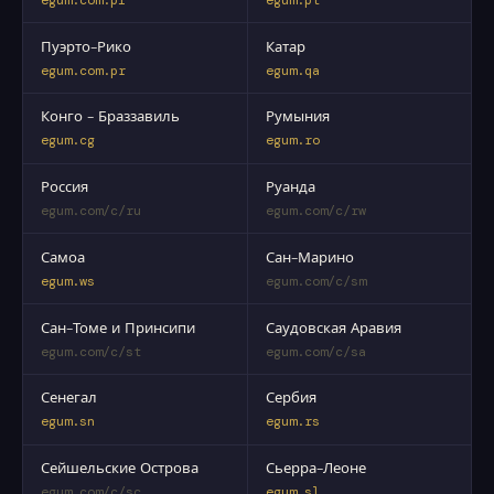
Пуэрто-Рико
Катар
egum.com.pr
egum.qa
Конго - Браззавиль
Румыния
egum.cg
egum.ro
Россия
Руанда
egum.com/c/ru
egum.com/c/rw
Самоа
Сан-Марино
egum.ws
egum.com/c/sm
Сан-Томе и Принсипи
Саудовская Аравия
egum.com/c/st
egum.com/c/sa
Сенегал
Сербия
egum.sn
egum.rs
Сейшельские Острова
Сьерра-Леоне
egum.com/c/sc
egum.sl