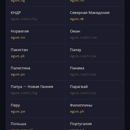
egum.ng
egum.nu
КНДР
Северная Македония
egum.com/c/kp
egum.mk
Норвегия
Оман
egum.no
egum.com/c/om
Пакистан
Палау
egum.pk
egum.com/c/pw
Палестина
Панама
egum.ps
egum.com/c/pa
Папуа — Новая Гвинея
Парагвай
egum.com/c/pg
egum.com/c/py
Перу
Филиппины
egum.pe
egum.ph
Польша
Португалия
egum.com.pl
egum.pt