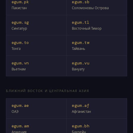
egum.pk
egum.sb
Пакистан
Соломоновы Острова
egum.sg
egum.tl
Сингапур
Восточный Тимор
egum.to
egum.tw
Тонга
Тайвань
egum.vn
egum.vu
Вьетнам
Вануату
БЛИЖНИЙ ВОСТОК И ЦЕНТРАЛЬНАЯ АЗИЯ
egum.ae
egum.af
ОАЭ
Афганистан
egum.am
egum.bh
Армения
Бахрейн