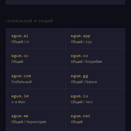
ГЛОБАЛЬНЫЙ И ОБЩИЙ
egum.ai
egum.app
Общий / AI
Общий / App
egum.cc
egum.co
Общий
Общий / Колумбия
egum.com
egum.gg
Глобальный
Общий / Гернси
egum.im
egum.io
о-в Мэн
Общий / Tech
egum.me
egum.net
Общий / Черногория
Общий