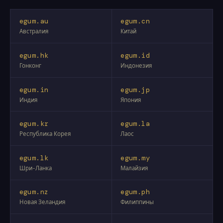
egum.au
egum.cn
Австралия
Китай
egum.hk
egum.id
Гонконг
Индонезия
egum.in
egum.jp
Индия
Япония
egum.kr
egum.la
Республика Корея
Лаос
egum.lk
egum.my
Шри-Ланка
Малайзия
egum.nz
egum.ph
Новая Зеландия
Филиппины