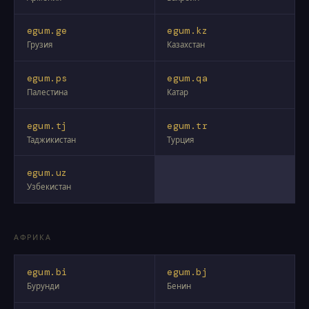
egum.ge
egum.kz
Грузия
Казахстан
egum.ps
egum.qa
Палестина
Катар
egum.tj
egum.tr
Таджикистан
Турция
egum.uz
Узбекистан
АФРИКА
egum.bi
egum.bj
Бурунди
Бенин