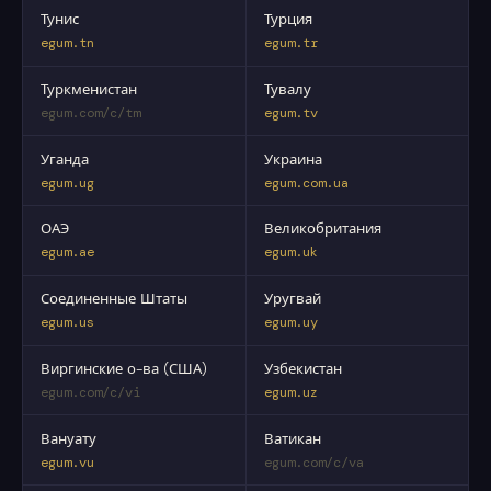
Тунис
Турция
egum.tn
egum.tr
Туркменистан
Тувалу
egum.com/c/tm
egum.tv
Уганда
Украина
egum.ug
egum.com.ua
ОАЭ
Великобритания
egum.ae
egum.uk
Соединенные Штаты
Уругвай
egum.us
egum.uy
Виргинские о-ва (США)
Узбекистан
egum.com/c/vi
egum.uz
Вануату
Ватикан
egum.vu
egum.com/c/va