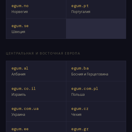
egum.no
egum.pt
Норвегия
Португалия
egum.se
Швеция
ЦЕНТРАЛЬНАЯ И ВОСТОЧНАЯ ЕВРОПА
egum.al
egum.ba
Албания
Босния и Герцеговина
egum.co.il
egum.com.pl
Израиль
Польша
egum.com.ua
egum.cz
Украина
Чехия
egum.ee
egum.gr