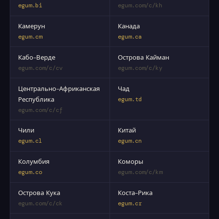
egum.bi
egum.com/c/kh
Камерун
Канада
egum.cm
egum.ca
Кабо-Верде
Острова Кайман
egum.com/c/cv
egum.com/c/ky
Центрально-Африканская
Чад
Республика
egum.td
egum.com/c/cf
Чили
Китай
egum.cl
egum.cn
Колумбия
Коморы
egum.co
egum.com/c/km
Острова Кука
Коста-Рика
egum.com/c/ck
egum.cr