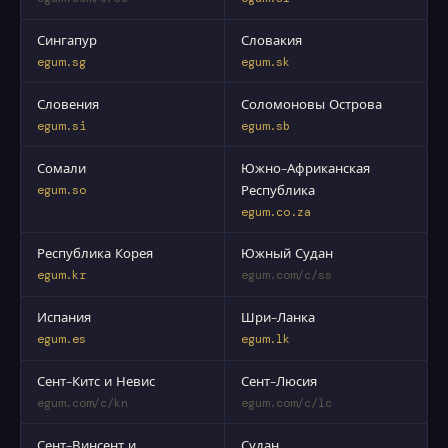
Сингапур
Словакия
egum.sg
egum.sk
Словения
Соломоновы Острова
egum.si
egum.sb
Сомали
Южно-Африканская
egum.so
Республика
egum.co.za
Республика Корея
Южный Судан
egum.kr
egum.com/c/ss
Испания
Шри-Ланка
egum.es
egum.lk
Сент-Китс и Невис
Сент-Люсия
egum.com/c/kn
egum.com/c/lc
Сент-Винсент и
Судан