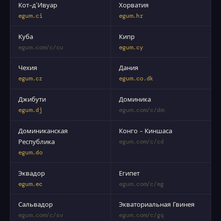
Кот-д’Ивуар
Хорватия
egum.ci
egum.hr
Куба
Кипр
egum.com/c/cu
egum.cy
Чехия
Дания
egum.cz
egum.co.dk
Джибути
Доминика
egum.dj
egum.com/c/dm
Доминиканская
Конго - Киншаса
Республика
egum.com/c/cd
egum.do
Эквадор
Египет
egum.ec
egum.com/c/eg
Сальвадор
Экваториальная Гвинея
egum.com/c/sv
egum.com/c/gq