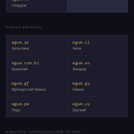
Гондурас
ЮЖНАЯ АМЕРИКА
egum.ar
egum.cl
Аргентина
Чили
egum.com.br
egum.ec
Бразилия
Эквадор
egum.gf
egum.gy
Французская Гвиана
Гайана
egum.pe
egum.uy
Перу
Уругвай
АЗИАТСКО-ТИХООКЕАНСКИЙ РЕГИОН