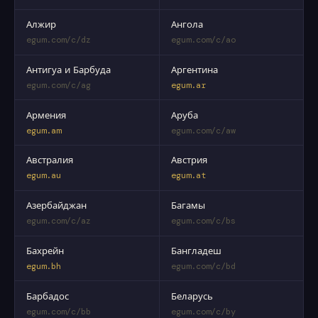
Алжир
Ангола
egum.com/c/dz
egum.com/c/ao
Антигуа и Барбуда
Аргентина
egum.com/c/ag
egum.ar
Армения
Аруба
egum.am
egum.com/c/aw
Австралия
Австрия
egum.au
egum.at
Азербайджан
Багамы
egum.com/c/az
egum.com/c/bs
Бахрейн
Бангладеш
egum.bh
egum.com/c/bd
Барбадос
Беларусь
egum.com/c/bb
egum.com/c/by