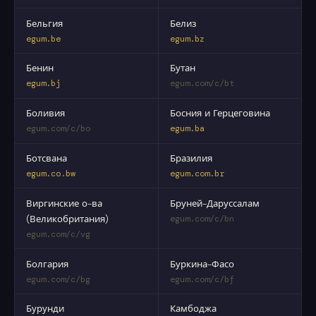
Бельгия
Белиз
egum.be
egum.bz
Бенин
Бутан
egum.bj
egum.com/c/bt
Боливия
Босния и Герцеговина
egum.com/c/bo
egum.ba
Ботсвана
Бразилия
egum.co.bw
egum.com.br
Виргинские о-ва
Бруней-Даруссалам
(Великобритания)
egum.com/c/bn
egum.com/c/vg
Болгария
Буркина-Фасо
egum.com/c/bg
egum.com/c/bf
Бурунди
Камбоджа