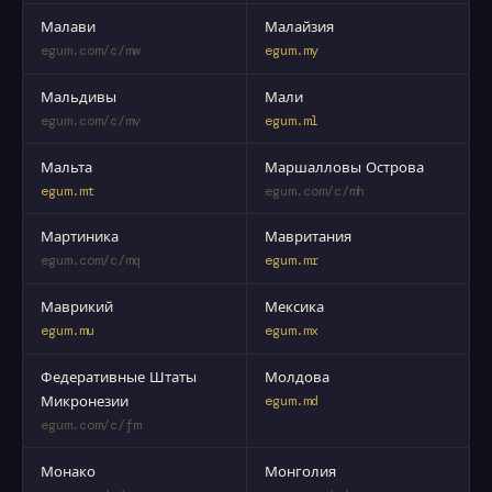
Малави
Малайзия
egum.com/c/mw
egum.my
Мальдивы
Мали
egum.com/c/mv
egum.ml
Мальта
Маршалловы Острова
egum.mt
egum.com/c/mh
Мартиника
Мавритания
egum.com/c/mq
egum.mr
Маврикий
Мексика
egum.mu
egum.mx
Федеративные Штаты
Молдова
Микронезии
egum.md
egum.com/c/fm
Монако
Монголия