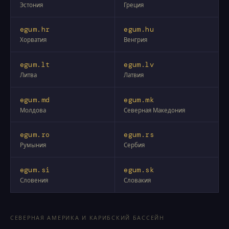
Эстония
Греция
egum.hr
egum.hu
Хорватия
Венгрия
egum.lt
egum.lv
Литва
Латвия
egum.md
egum.mk
Молдова
Северная Македония
egum.ro
egum.rs
Румыния
Сербия
egum.si
egum.sk
Словения
Словакия
СЕВЕРНАЯ АМЕРИКА И КАРИБСКИЙ БАССЕЙН