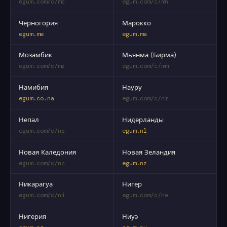
egum.com/c/mc
egum.com/c/mn
Черногория
Марокко
egum.me
egum.ma
Мозамбик
Мьянма (Бирма)
egum.com/c/mz
egum.com/c/mm
Намибия
Науру
egum.co.na
egum.com/c/nr
Непал
Нидерланды
egum.com/c/np
egum.nl
Новая Каледония
Новая Зеландия
egum.com/c/nc
egum.nz
Никарагуа
Нигер
egum.com/c/ni
egum.com/c/ne
Нигерия
Ниуэ