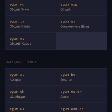
egum.nu
egum.org
Общий / Ниуэ
Общий
egum.tv
egum.us
Общий / Media
Соединенные Штаты
egum.ws
Общий / Самоа
ЗАПАДНАЯ ЕВРОПА
egum.at
egum.be
Австрия
Бельгия
egum.ch
egum.co.dk
Швейцария
Дания
egum.uk
egum.com.de