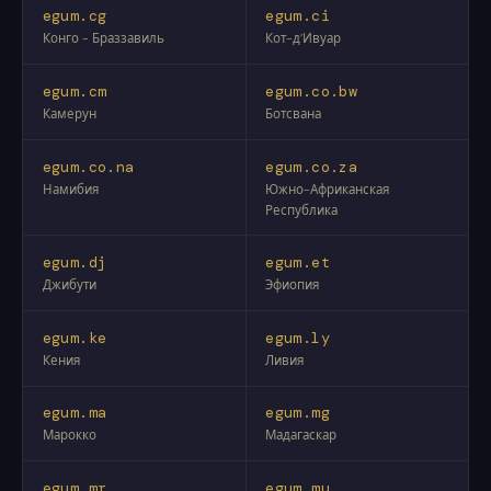
egum.cg
egum.ci
Конго - Браззавиль
Кот-д’Ивуар
egum.cm
egum.co.bw
Камерун
Ботсвана
egum.co.na
egum.co.za
Намибия
Южно-Африканская
Республика
egum.dj
egum.et
Джибути
Эфиопия
egum.ke
egum.ly
Кения
Ливия
egum.ma
egum.mg
Марокко
Мадагаскар
egum.mr
egum.mu