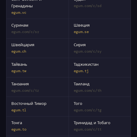
Гренадины
egum.com/c/sd
egum.vc
Суринам
Швеция
egum.com/c/sr
egum.se
Швейцария
Сирия
egum.ch
egum.com/c/sy
Тайвань
Таджикистан
egum.tw
egum.tj
Танзания
Таиланд
egum.com/c/tz
egum.com/c/th
Восточный Тимор
Того
egum.tl
egum.com/c/tg
Тонга
Тринидад и Тобаго
egum.to
egum.com/c/tt