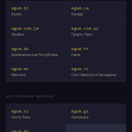
egum.bz
egum.ca
Белиз
Канада
egum.com.jm
egum.com.pr
Ямайка
Пуэрто-Рико
egum.do
egum.ht
Доминиканская Республика
Гаити
egum.mx
egum.vc
Мексика
Сент-Винсент и Гренадины
ЦЕНТРАЛЬНАЯ АМЕРИКА
egum.cr
egum.gt
Коста-Рика
Гватемала
egum.hn