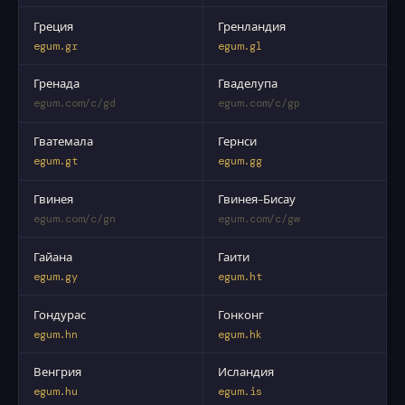
Греция
Гренландия
egum.gr
egum.gl
Гренада
Гваделупа
egum.com/c/gd
egum.com/c/gp
Гватемала
Гернси
egum.gt
egum.gg
Гвинея
Гвинея-Бисау
egum.com/c/gn
egum.com/c/gw
Гайана
Гаити
egum.gy
egum.ht
Гондурас
Гонконг
egum.hn
egum.hk
Венгрия
Исландия
egum.hu
egum.is