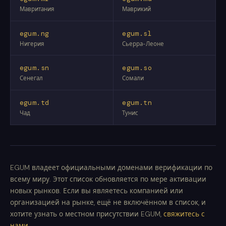
Мавритания
Маврикий
egum.ng
egum.sl
Нигерия
Сьерра-Леоне
egum.sn
egum.so
Сенегал
Сомали
egum.td
egum.tn
Чад
Тунис
EGUM владеет официальными доменами верификации по
всему миру. Этот список обновляется по мере активации
новых рынков. Если вы являетесь компанией или
организацией на рынке, ещё не включённом в список, и
хотите узнать о местном присутствии EGUM,
свяжитесь с
нами
.