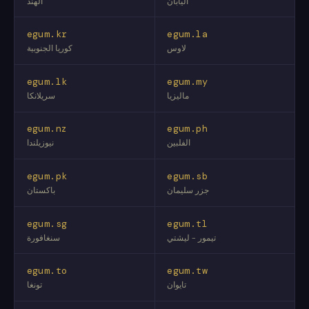
اليابان
الهند
egum.kr
egum.la
لاوس
كوريا الجنوبية
egum.lk
egum.my
ماليزيا
سريلانكا
egum.nz
egum.ph
الفلبين
نيوزيلندا
egum.pk
egum.sb
جزر سليمان
باكستان
egum.sg
egum.tl
تيمور - ليشتي
سنغافورة
egum.to
egum.tw
تايوان
تونغا