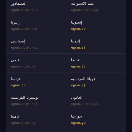
غينيا الاستوائية
السلفادور
egum.com/c/sv
egum.com/c/gq
إستونيا
إريتريا
egum.com/c/er
egum.ee
إثيوبيا
إسواتيني
egum.com/c/sz
egum.et
فنلندا
فيجي
egum.com/c/fj
egum.fi
غويانا الفرنسية
فرنسا
egum.fr
egum.gf
الغابون
بولينيزيا الفرنسية
egum.com/c/pf
egum.com/c/ga
جورجيا
غامبيا
egum.com/c/gm
egum.ge