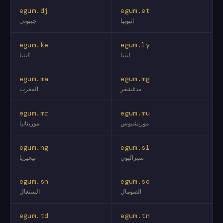
egum.dj
egum.et
إثيوبيا
جيبوتي
egum.ke
egum.ly
ليبيا
كينيا
egum.ma
egum.mg
مدغشقر
المغرب
egum.mr
egum.mu
موريشيوس
موريتانيا
egum.ng
egum.sl
سيراليون
نيجيريا
egum.sn
egum.so
الصومال
السنغال
egum.td
egum.tn