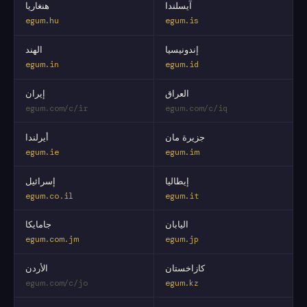
آيسلندا
هنغاريا
egum.hu
egum.is
إندونيسيا
الهند
egum.in
egum.id
العراق
إيران
egum.com/c/ir
egum.com/c/iq
جزيرة مان
أيرلندا
egum.ie
egum.im
إيطاليا
إسرائيل
egum.co.il
egum.it
اليابان
جامايكا
egum.com.jm
egum.jp
كازاخستان
الأردن
egum.com/c/jo
egum.kz