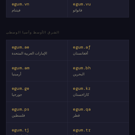
egum.vn
egum.vu
فانواتو
فيتنام
الشرق الأوسط وآسيا الوسطى
egum.ae
egum.af
أفغانستان
الإمارات العربية المتحدة
egum.am
egum.bh
البحرين
أرمينيا
egum.ge
egum.kz
كازاخستان
جورجيا
egum.ps
egum.qa
قطر
فلسطين
egum.tj
egum.tr