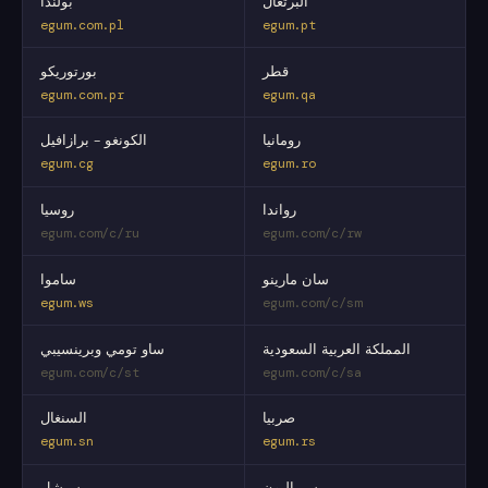
البرتغال
بولندا
egum.com.pl
egum.pt
قطر
بورتوريكو
egum.com.pr
egum.qa
رومانيا
الكونغو - برازافيل
egum.cg
egum.ro
رواندا
روسيا
egum.com/c/ru
egum.com/c/rw
سان مارينو
ساموا
egum.ws
egum.com/c/sm
المملكة العربية السعودية
ساو تومي وبرينسيبي
egum.com/c/st
egum.com/c/sa
صربيا
السنغال
egum.sn
egum.rs
سيراليون
سيشل