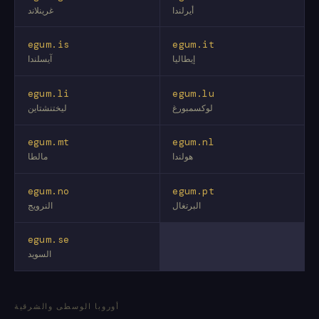
أيرلندا
غرينلاند
egum.is
egum.it
إيطاليا
آيسلندا
egum.li
egum.lu
لوكسمبورغ
ليختنشتاين
egum.mt
egum.nl
هولندا
مالطا
egum.no
egum.pt
البرتغال
النرويج
egum.se
السويد
أوروبا الوسطى والشرقية