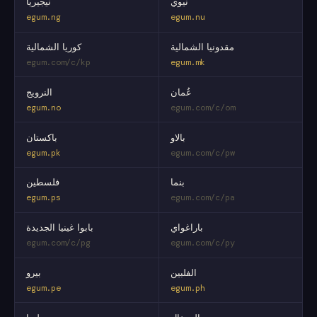
نيوي
نيجيريا
egum.ng
egum.nu
مقدونيا الشمالية
كوريا الشمالية
egum.com/c/kp
egum.mk
عُمان
النرويج
egum.no
egum.com/c/om
بالاو
باكستان
egum.pk
egum.com/c/pw
بنما
فلسطين
egum.ps
egum.com/c/pa
باراغواي
بابوا غينيا الجديدة
egum.com/c/pg
egum.com/c/py
الفلبين
بيرو
egum.pe
egum.ph