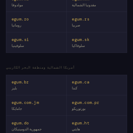
مقدونيا الشمالية
مولدوفا
egum.ro
egum.rs
صربيا
رومانيا
egum.si
egum.sk
سلوفاكيا
سلوفينيا
أمريكا الشمالية ومنطقة البحر الكاريبي
egum.bz
egum.ca
كندا
بليز
egum.com.jm
egum.com.pr
بورتوريكو
جامايكا
egum.do
egum.ht
هايتي
جمهورية الدومينيكان