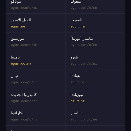
منغوليا
موناكو
egum.com/c/mc
egum.com/c/mn
المغرب
الجبل الأسود
egum.me
egum.ma
ميانمار (بورما)
موزمبيق
egum.com/c/mz
egum.com/c/mm
ناورو
ناميبيا
egum.co.na
egum.com/c/nr
هولندا
نيبال
egum.com/c/np
egum.nl
نيوزيلندا
كاليدونيا الجديدة
egum.com/c/nc
egum.nz
النيجر
نيكاراغوا
egum.com/c/ni
egum.com/c/ne