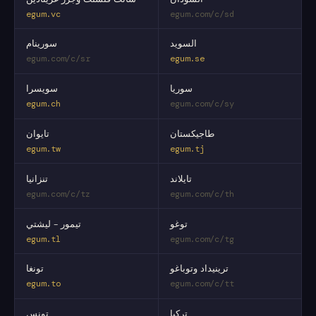
egum.vc
egum.com/c/sd
السويد
سورينام
egum.com/c/sr
egum.se
سوريا
سويسرا
egum.ch
egum.com/c/sy
طاجيكستان
تايوان
egum.tw
egum.tj
تايلاند
تنزانيا
egum.com/c/tz
egum.com/c/th
توغو
تيمور - ليشتي
egum.tl
egum.com/c/tg
ترينيداد وتوباغو
تونغا
egum.to
egum.com/c/tt
تركيا
تونس