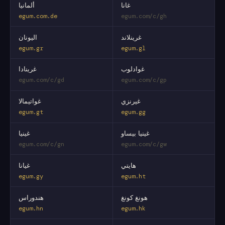
غانا
ألمانيا
egum.com.de
egum.com/c/gh
غرينلاند
اليونان
egum.gr
egum.gl
غوادلوب
غرينادا
egum.com/c/gd
egum.com/c/gp
غيرنزي
غواتيمالا
egum.gt
egum.gg
غينيا بيساو
غينيا
egum.com/c/gn
egum.com/c/gw
هايتي
غيانا
egum.gy
egum.ht
هونغ كونغ
هندوراس
egum.hn
egum.hk