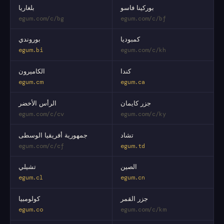
بوركينا فاسو
بلغاريا
egum.com/c/bg
egum.com/c/bf
كمبوديا
بوروندي
egum.bi
egum.com/c/kh
كندا
الكاميرون
egum.cm
egum.ca
جزر كايمان
الرأس الأخضر
egum.com/c/cv
egum.com/c/ky
تشاد
جمهورية أفريقيا الوسطى
egum.com/c/cf
egum.td
الصين
تشيلي
egum.cl
egum.cn
جزر القمر
كولومبيا
egum.co
egum.com/c/km