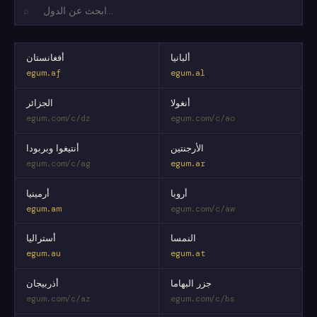
⌕
ألبانيا
أفغانستان
egum.af
egum.al
أنغولا
الجزائر
egum.com/c/dz
egum.com/c/ao
الأرجنتين
أنتيغوا وبربودا
egum.com/c/ag
egum.ar
أروبا
أرمينيا
egum.am
egum.com/c/aw
النمسا
أستراليا
egum.au
egum.at
جزر البهاما
أذربيجان
egum.com/c/az
egum.com/c/bs