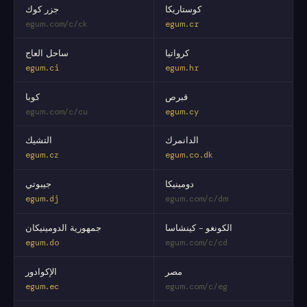
كوستاريكا
جزر كوك
egum.com/c/ck
egum.cr
كرواتيا
ساحل العاج
egum.ci
egum.hr
قبرص
كوبا
egum.com/c/cu
egum.cy
الدانمرك
التشيك
egum.cz
egum.co.dk
دومينيكا
جيبوتي
egum.dj
egum.com/c/dm
الكونغو - كينشاسا
جمهورية الدومينيكان
egum.do
egum.com/c/cd
مصر
الإكوادور
egum.ec
egum.com/c/eg