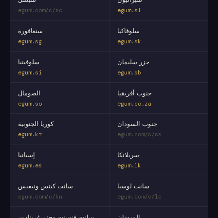
egum.com/c/sc
egum.sl
سلوفاكيا
سنغافورة
egum.sg
egum.sk
جزر سليمان
سلوفينيا
egum.si
egum.sb
جنوب أفريقيا
الصومال
egum.so
egum.co.za
جنوب السودان
كوريا الجنوبية
egum.kr
egum.com/c/ss
سريلانكا
إسبانيا
egum.es
egum.lk
سانت لوسيا
سانت كيتس ونيفيس
egum.com/c/kn
egum.com/c/lc
السودان
سانت فنسنت وجزر غرينادين