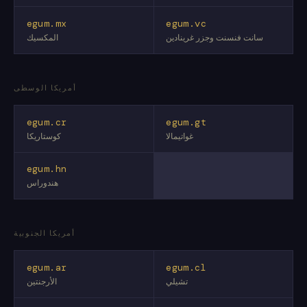
egum.mx
egum.vc
سانت فنسنت وجزر غرينادين
المكسيك
أمريكا الوسطى
egum.cr
egum.gt
غواتيمالا
كوستاريكا
egum.hn
هندوراس
أمريكا الجنوبية
egum.ar
egum.cl
تشيلي
الأرجنتين