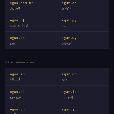
egum.com.br
egum.ec
الإكوادور
البرازيل
egum.gf
egum.gy
غيانا
غويانا الفرنسية
egum.pe
egum.uy
أورغواي
بيرو
آسيا والمحيط الهادئ
egum.au
egum.cn
الصين
أستراليا
egum.hk
egum.id
إندونيسيا
هونغ كونغ
egum.in
egum.jp