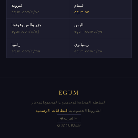
فيتنام
فنزويلا
egum.com/c/ve
egum.vn
اليمن
جزر والس وفوتونا
egum.com/c/wf
egum.com/c/ye
زيمبابوي
زامبيا
egum.com/c/zm
egum.com/c/zw
EGUM
السلطة المحلية
المعتمدون
المجتمع
المعيار
الشروط
الخصوصية
النطاقات الرسمية
العربية
🌐
© 2026 EGUM