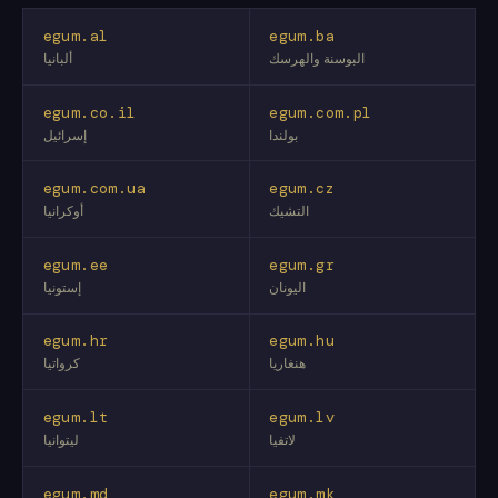
egum.al
egum.ba
البوسنة والهرسك
ألبانيا
egum.co.il
egum.com.pl
بولندا
إسرائيل
egum.com.ua
egum.cz
التشيك
أوكرانيا
egum.ee
egum.gr
اليونان
إستونيا
egum.hr
egum.hu
هنغاريا
كرواتيا
egum.lt
egum.lv
لاتفيا
ليتوانيا
egum.md
egum.mk