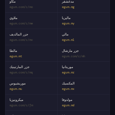
مدغشقر
مكاو
egum.com/c/mo
egum.mg
ماليزيا
ملاوي
egum.com/c/mw
egum.my
مالي
جزر المالديف
egum.com/c/mv
egum.ml
جزر مارشال
مالطا
egum.mt
egum.com/c/mh
موريتانيا
جزر المارتينيك
egum.com/c/mq
egum.mr
المكسيك
موريشيوس
egum.mu
egum.mx
مولدوفا
ميكرونيزيا
egum.com/c/fm
egum.md