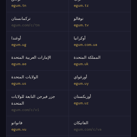
egum.tn
egum.tr
توفالو
تركمانستان
egum.com/c/tm
egum.tv
أوكرانيا
أوغندا
egum.ug
egum.com.ua
المملكة المتحدة
الإمارات العربية المتحدة
egum.ae
egum.uk
أورغواي
الولايات المتحدة
egum.us
egum.uy
أوزبكستان
جزر فيرجن التابعة للولايات
egum.uz
المتحدة
egum.com/c/vi
الفاتيكان
فانواتو
egum.vu
egum.com/c/va