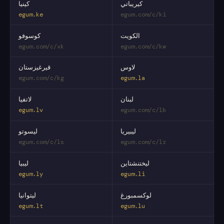
كيريباتي
كينيا
egum.ke
egum.com/c/ki
الكويت
كوسوفو
egum.com/c/xk
egum.com/c/kw
لاوس
قيرغيزستان
egum.com/c/kg
egum.la
لبنان
لاتفيا
egum.lv
egum.com/c/lb
ليبيريا
ليسوتو
egum.com/c/ls
egum.com/c/lr
ليختنشتاين
ليبيا
egum.ly
egum.li
لوكسمبورغ
ليتوانيا
egum.lt
egum.lu