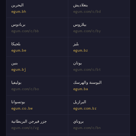
بنغلاديش
البحرين
egum.bh
egum.com/c/bd
بيلاروس
بربادوس
egum.com/c/bb
egum.com/c/by
بليز
بلجيكا
egum.be
egum.bz
بوتان
بنين
egum.bj
egum.com/c/bt
البوسنة والهرسك
بوليفيا
egum.com/c/bo
egum.ba
البرازيل
بوتسوانا
egum.co.bw
egum.com.br
بروناي
جزر فيرجن البريطانية
egum.com/c/vg
egum.com/c/bn