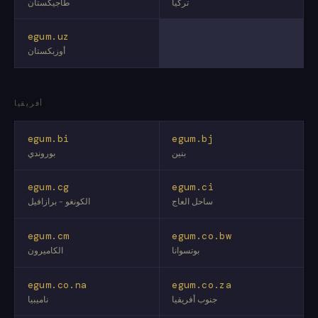
تركيا
طاجيكستان
egum.uz
أوزبكستان
أفريقيا
egum.bi
egum.bj
بنين
بوروندي
egum.cg
egum.ci
ساحل العاج
الكونغو - برازافيل
egum.cm
egum.co.bw
بوتسوانا
الكاميرون
egum.co.na
egum.co.za
جنوب أفريقيا
ناميبيا