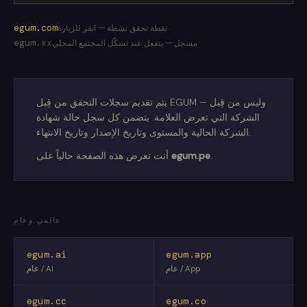
egum.com
نقطة تحقق نشطة — انقر للزيارة
egum.xx
مسجل — يتفعل عند تشكّل المجتمع المحلي
يتم تقديم سجلات التحقق من قِبل EGUM — وليس من قِبل
الشركة التي تعرض العلامة. يتضمن كل سجل حالة شهادة
الشركة الحالية والمستوى وتاريخ الإصدار وتاريخ الانتهاء.
.
egum.pe
أنت تعرض هذه الصفحة حالياً على
عالمي وعام
egum.ai
egum.app
عام / App
عام / AI
egum.cc
egum.co