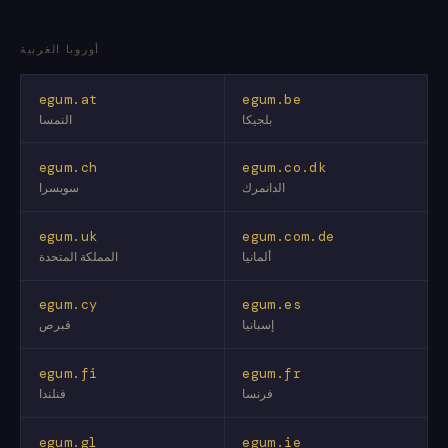
أوروبا الغربية
egum.at
egum.be
بلجيكا
النمسا
egum.ch
egum.co.dk
الدانمرك
سويسرا
egum.uk
egum.com.de
ألمانيا
المملكة المتحدة
egum.cy
egum.es
إسبانيا
قبرص
egum.fi
egum.fr
فرنسا
فنلندا
egum.gl
egum.ie