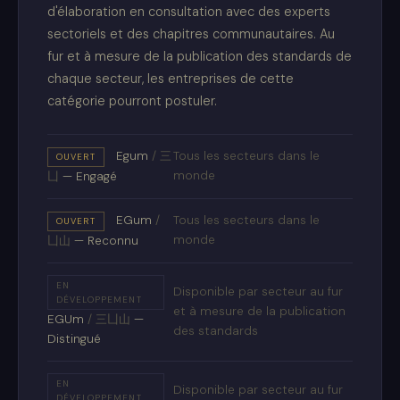
d'élaboration en consultation avec des experts
sectoriels et des chapitres communautaires. Au
fur et à mesure de la publication des standards de
chaque secteur, les entreprises de cette
catégorie pourront postuler.
Egum
/
三
Tous les secteurs dans le
OUVERT
monde
凵
— Engagé
EGum
/
Tous les secteurs dans le
OUVERT
monde
凵山
— Reconnu
EN
Disponible par secteur au fur
DÉVELOPPEMENT
et à mesure de la publication
EGUm
/
三凵山
—
des standards
Distingué
EN
Disponible par secteur au fur
DÉVELOPPEMENT