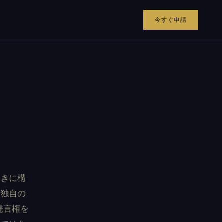
今すぐ申請
向きに構
、独自の
発言権を