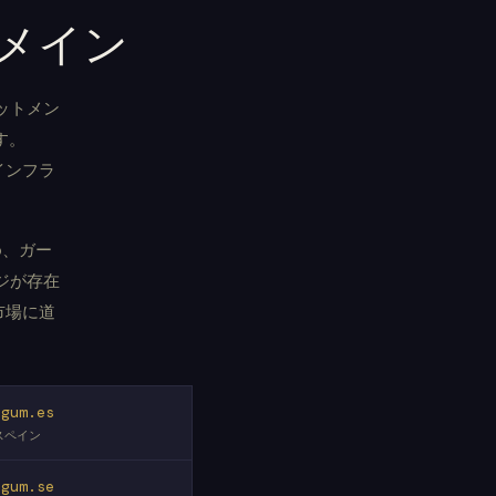
メイン
ミットメン
す。
インフラ
o、ガー
ージが存在
市場に道
egum.es
スペイン
egum.se