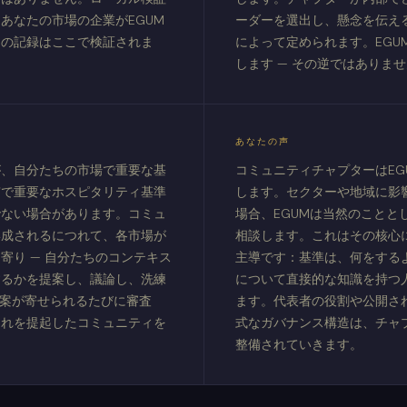
あなたの市場の企業がEGUM
ーダーを選出し、懸念を伝え
その記録はここで検証されま
によって定められます。EGU
します — その逆ではありま
あなたの声
が、自分たちの市場で重要な基
コミュニティチャプターはEG
京で重要なホスピタリティ基準
します。セクターや地域に影
でない場合があります。コミュ
場合、EGUMは当然のことと
形成されるにつれて、各市場が
相談します。これはその核心
寄り — 自分たちのコンテキス
主導です：基準は、何をする
するかを提案し、議論し、洗練
について直接的な知識を持つ
提案が寄せられるたびに審査
ます。代表者の役割や公開さ
それを提起したコミュニティを
式なガバナンス構造は、チャ
整備されていきます。