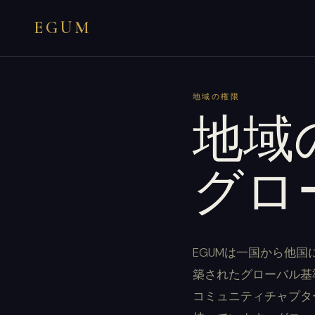
EGUM
地域の権限
地域
グロ
EGUMは一国から他
築されたグローバル基
コミュニティチャプタ