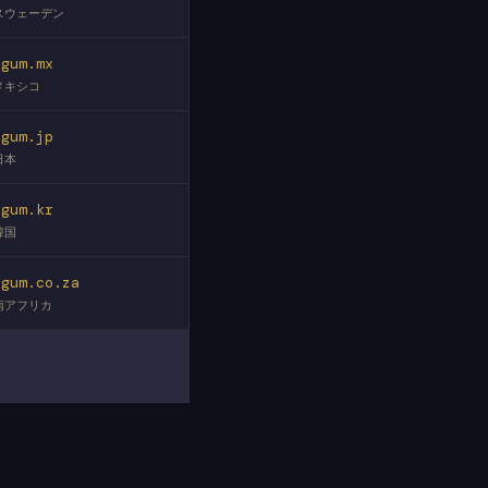
スウェーデン
egum.mx
メキシコ
egum.jp
日本
egum.kr
韓国
egum.co.za
南アフリカ