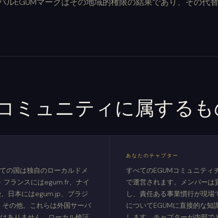
バルEGUMマークはその地域的権限の結果であり、その代
コミュニティに属するも
あなたのチャプター
べての国は独自のローカルドメ
すべてのEGUMコミュニティ
フランスにはegum.fr、ナイ
で運営されます。メンバーは
g、日本にはegum.jp、ブラジ
し、責任ある事業慣行が現場
.br、その他。これらは外国サーバ
についてEGUMに直接的な知
ではありません。ローカル検証
します。チャプターが内部で