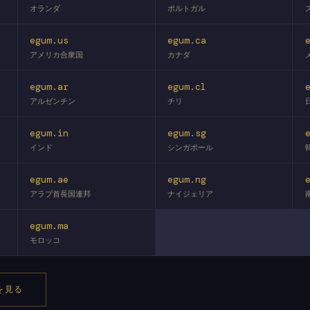
オランダ
ポルトガル
egum.us
egum.ca
アメリカ合衆国
カナダ
egum.ar
egum.cl
アルゼンチン
チリ
egum.in
egum.sg
インド
シンガポール
egum.ae
egum.ng
アラブ首長国連邦
ナイジェリア
egum.ma
モロッコ
を見る