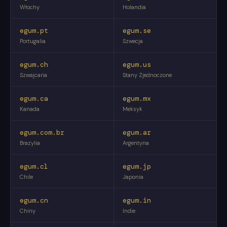
Włochy
Holandia
egum.pt
egum.se
Portugalia
Szwecja
egum.ch
egum.us
Szwajcaria
Stany Zjednoczone
egum.ca
egum.mx
Kanada
Meksyk
egum.com.br
egum.ar
Brazylia
Argentyna
egum.cl
egum.jp
Chile
Japonia
egum.cn
egum.in
Chiny
Indie