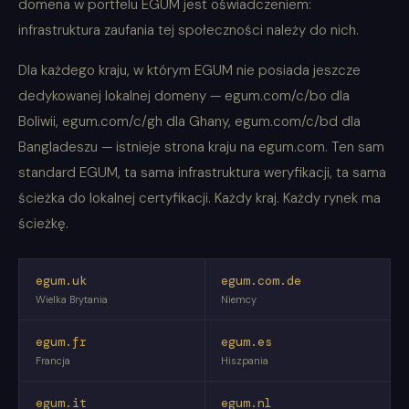
domena w portfelu EGUM jest oświadczeniem:
infrastruktura zaufania tej społeczności należy do nich.
Dla każdego kraju, w którym EGUM nie posiada jeszcze
dedykowanej lokalnej domeny — egum.com/c/bo dla
Boliwii, egum.com/c/gh dla Ghany, egum.com/c/bd dla
Bangladeszu — istnieje strona kraju na egum.com. Ten sam
standard EGUM, ta sama infrastruktura weryfikacji, ta sama
ścieżka do lokalnej certyfikacji. Każdy kraj. Każdy rynek ma
ścieżkę.
egum.uk
egum.com.de
Wielka Brytania
Niemcy
egum.fr
egum.es
Francja
Hiszpania
egum.it
egum.nl