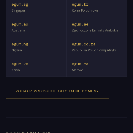
egum.sg
egum.kr
Singapur
Korea Południowa
egum.au
egum.ae
Australia
Zjednoczone Emiraty Arabskie
egum.ng
egum.co.za
Nigeria
Republika Południowej Afryki
egum.ke
egum.ma
Kenia
Maroko
ZOBACZ WSZYSTKIE OFICJALNE DOMENY